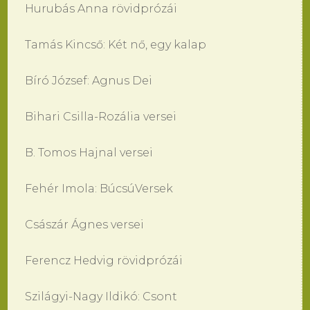
Hurubás Anna rövidprózái
Tamás Kincső: Két nő, egy kalap
Bíró József: Agnus Dei
Bihari Csilla-Rozália versei
B. Tomos Hajnal versei
Fehér Imola: BúcsúVersek
Császár Ágnes versei
Ferencz Hedvig rövidprózái
Szilágyi-Nagy Ildikó: Csont