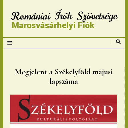
Romániai Írók
Szövetsége,
Marosvásárhelyi
Megjelent a Székelyföld májusi
lapszáma
fiok