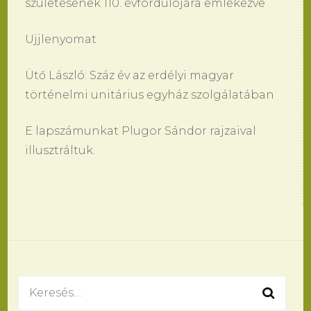
születésének 110. évfordulójára emlékezve
Ujjlenyomat
Ütő László: Száz év az erdélyi magyar
történelmi unitárius egyház szolgálatában
E lapszámunkat Plugor Sándor rajzaival
illusztráltuk.
Bejegyzések
navigációja
Keresés: