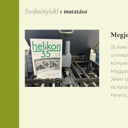
Eredmény(ek)
1 mutatása
Megje
35 éves
ünnepi
könyve
Magyaro
Jelen l
és Kará
Ferenc,