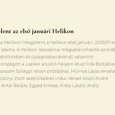
lent az első januári Helikon
 a Helikon! Megjelent a Helikon első januári, 2025/01-es
 száma. A Helikon lapszámai megvásárolhatók az erdé
sboltokban és újságosstandoknál, valamint
rszágon a Lapker árusító helyein és az Írók Boltjába
apszám Szilágyi István prózájával, Molnos Lajos versév
csonyi Zsolt vezércikkével indul. Verset közöl André
 Antal Balázs, Egyed Emese, Király László, Király …