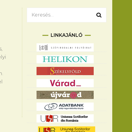
Keresés:
LINKAJÁNLÓ
,
lyi
n.
el