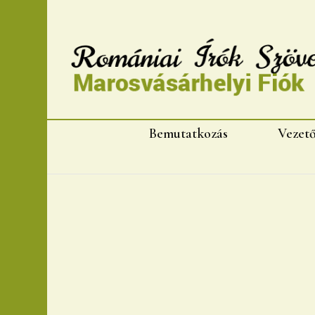
Romániai Írók Szövet
Bemutatkozás
Vezet