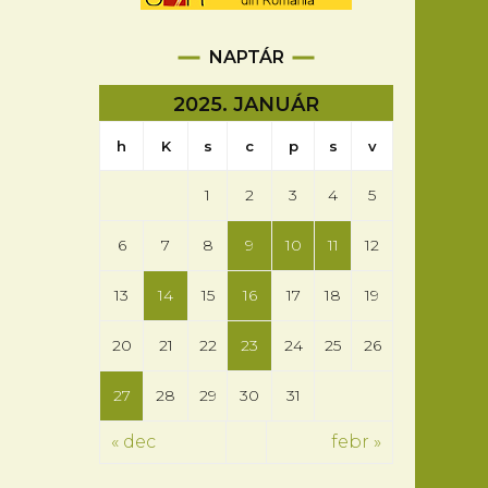
NAPTÁR
2025. JANUÁR
h
K
s
c
p
s
v
1
2
3
4
5
6
7
8
9
10
11
12
13
14
15
16
17
18
19
20
21
22
23
24
25
26
27
28
29
30
31
« dec
febr »