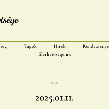
sége, Marosvásárhelyi fiok
őség
Tagok
Hírek
Rendezvénye
Elérhetőségeink
NAP
2025.01.11.