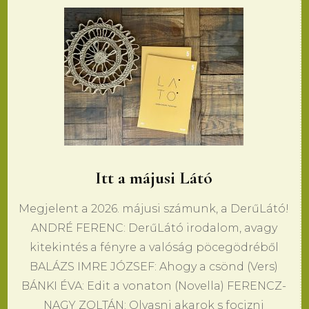
Itt a májusi Látó
Megjelent a 2026. májusi számunk, a DerűLátó!
ANDRÉ FERENC: DerűLátó irodalom, avagy
kitekintés a fényre a valóság pöcegödréből
BALÁZS IMRE JÓZSEF: Ahogy a csönd (Vers)
BÁNKI ÉVA: Edit a vonaton (Novella) FERENCZ-
NAGY ZOLTÁN: Olvasni akarok s focizni