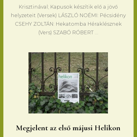
Krisztinával; Kapusok készítik elő a jövő
helyzeteit (Versek) LÁSZLÓ NOÉMI: Pécsidény
CSEHY ZOLTÁN: Hekatomba Héraklésznek
(Vers) SZABÓ RÓBERT …
Megjelent az első májusi Helikon