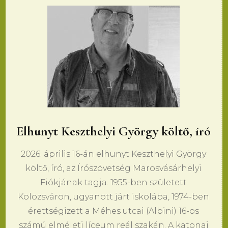
Elhunyt Keszthelyi György költő, író
2026. április 16-án elhunyt Keszthelyi György
költő, író, az Írószövetség Marosvásárhelyi
Fiókjának tagja. 1955-ben született
Kolozsváron, ugyanott járt iskolába, 1974-ben
érettségizett a Méhes utcai (Albini) 16-os
számú elméleti líceum reál szakán. A katonai