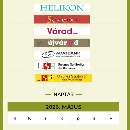
NAPTÁR
2026. MÁJUS
h
K
s
c
p
s
v