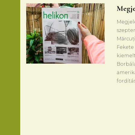
Megje
Megjele
szeptem
Mărcuți
Fekete
kiemelt
Borbála
amerik
fordítá