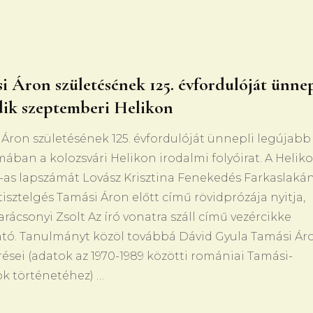
i Áron születésének 125. évfordulóját ünnep
ik szeptemberi Helikon
Áron születésének 125. évfordulóját ünnepli legújabb
ában a kolozsvári Helikon irodalmi folyóirat. A Helik
-as lapszámát Lovász Krisztina Fenekedés Farkaslakán
isztelgés Tamási Áron előtt című rövidprózája nyitja,
rácsonyi Zsolt Az író vonatra száll című vezércikke
ató. Tanulmányt közöl továbbá Dávid Gyula Tamási Ár
ései (adatok az 1970-1989 közötti romániai Tamási-
ok történetéhez) …