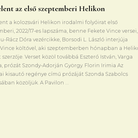
lent az első szeptemberi Helikon
nt a kolozsvári Helikon irodalmi folyóirat első
beri, 2022/17-es lapszáma, benne Fekete Vince versei,
u-Rácz Dóra vezércikke, Borsodi L. László interjúja
 Vince költővel, aki szeptemberben hónapban a Heli
 szerzője. Verset közöl továbbá Eszteró István, Varga
, prózát Szondy-Adorján György. Florin Irimia Az
ai kisautó regénye című prózáját Szonda Szabolcs
sában közöljük. A Pavilon …