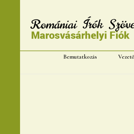
Romániai Írók Szövet
Bemutatkozás
Vezet