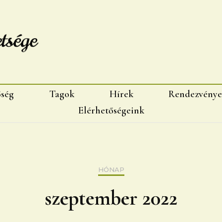
sége, Marosvásárhelyi fiok
őség
Tagok
Hírek
Rendezvénye
Elérhetőségeink
HÓNAP
szeptember 2022