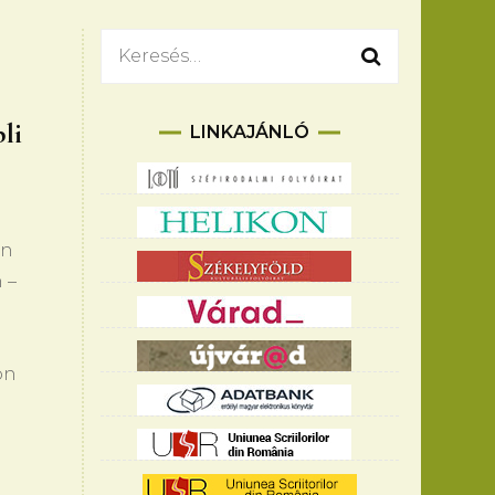
Keresés:
li
LINKAJÁNLÓ
on
 –
on