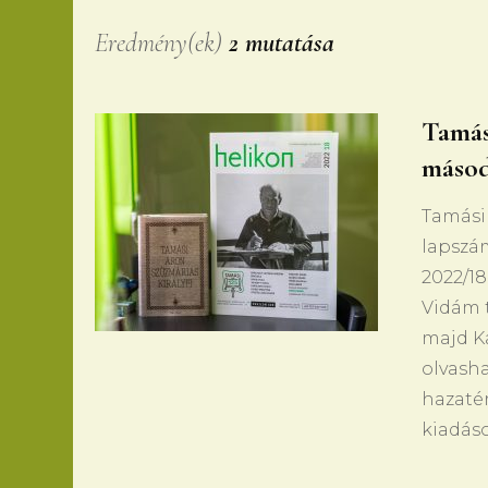
Eredmény(ek)
2 mutatása
Tamás
másod
Tamási 
lapszám
2022/18
Vidám t
majd Ka
olvash
hazatér
kiadás