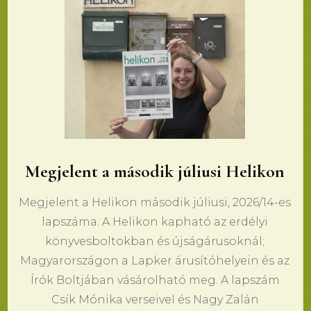
Megjelent a második júliusi Helikon
Megjelent a Helikon második júliusi, 2026/14-es
lapszáma. A Helikon kapható az erdélyi
könyvesboltokban és újságárusoknál;
Magyarországon a Lapker árusítóhelyein és az
Írók Boltjában vásárolható meg. A lapszám
Csík Mónika verseivel és Nagy Zalán