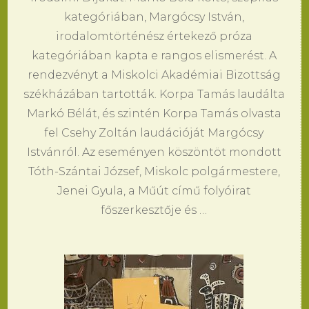
kategóriában, Margócsy István,
irodalomtörténész értekező próza
kategóriában kapta e rangos elismerést. A
rendezvényt a Miskolci Akadémiai Bizottság
székházában tartották. Korpa Tamás laudálta
Markó Bélát, és szintén Korpa Tamás olvasta
fel Csehy Zoltán laudációját Margócsy
Istvánról. Az eseményen köszöntöt mondott
Tóth-Szántai József, Miskolc polgármestere,
Jenei Gyula, a Műút című folyóirat
főszerkesztője és …