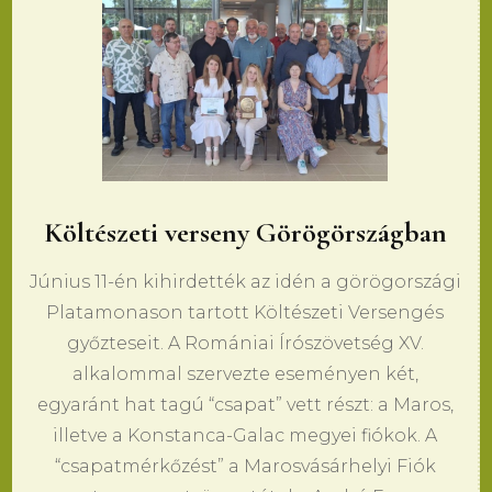
Költészeti verseny Görögörszágban
Június 11-én kihirdették az idén a görögországi
Platamonason tartott Költészeti Versengés
győzteseit. A Romániai Írószövetség XV.
alkalommal szervezte eseményen két,
egyaránt hat tagú “csapat” vett részt: a Maros,
illetve a Konstanca-Galac megyei fiókok. A
“csapatmérkőzést” a Marosvásárhelyi Fiók