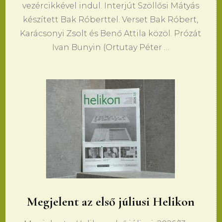
vezércikkével indul. Interjút Szöllősi Mátyás
készített Bak Róberttel. Verset Bak Róbert,
Karácsonyi Zsolt és Benő Attila közöl. Prózát
Ivan Bunyin (Ortutay Péter …
Megjelent az első júliusi Helikon