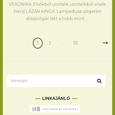
VERONIKA: Elsőkből utolsók, utolsókból elsők
(Vers) LÁZÁR KINGA: Lampedusa szigetén
díszpolgár lett a több mint …
Bejegyzés
Oldal
Oldal
Oldal
1
2
…
55
navigáció
Keresés:
LINKAJÁNLÓ