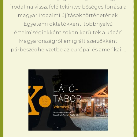
irodalma visszafelé tekintve bőséges forrása a
magyar irodalmi újítások történetének.
Egyetemi oktatókként, többnyelvű
értelmiségiekként sokan kerültek a kádári
Magyarországról emigrált szerzőkként
párbeszédhelyzetbe az európai és amerikai …