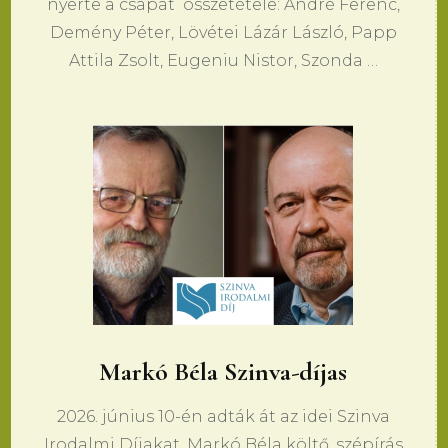
nyerte a csapat összetétele: André Ferenc,
Demény Péter, Lövétei Lázár László, Papp
Attila Zsolt, Eugeniu Nistor, Szonda …
​Markó Béla Szinva-díjas
2026. június 10-én adták át az idei Szinva
Irodalmi Díjakat. Markó Béla költő, szépírás