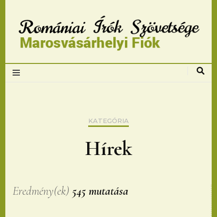
Romániai Írók
Szövetsége,
Marosvásárhelyi
KATEGÓRIA
fiok
Hírek
Eredmény(ek)
545 mutatása