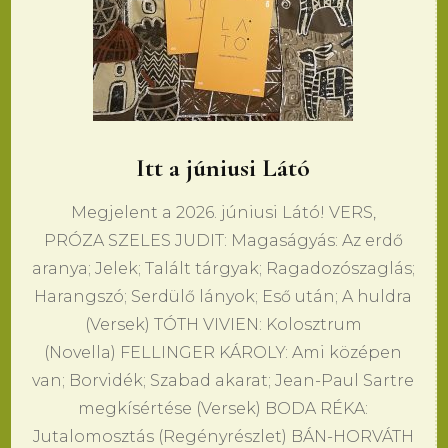
Itt a júniusi Látó
Megjelent a 2026. júniusi Látó! VERS,
PRÓZA SZELES JUDIT: Magaságyás: Az erdő
aranya; Jelek; Talált tárgyak; Ragadozószaglás;
Harangszó; Serdülő lányok; Eső után; A huldra
(Versek) TÓTH VIVIEN: Kolosztrum
(Novella) FELLINGER KÁROLY: Ami középen
van; Borvidék; Szabad akarat; Jean-Paul Sartre
megkísértése (Versek) BODA RÉKA:
Jutalomosztás (Regényrészlet) BÁN-HORVÁTH