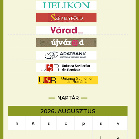
NAPTÁR
2026. AUGUSZTUS
h
K
s
c
p
s
v
1
2