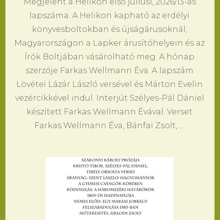
Megjelent a Helikon első júliusi, 2026/13-as
lapszáma. A Helikon kapható az erdélyi
könyvesboltokban és újságárusoknál;
Magyarországon a Lapker árusítóhelyein és az
Írók Boltjában vásárolható meg. A hónap
szerzője Farkas Wellmann Éva. A lapszám
Lövétei Lázár László versével és Márton Evelin
vezércikkével indul. Interjút Szélyes-Pál Dániel
készített Farkas Wellmann Évával. Verset
Farkas Wellmann Éva, Bánfai Zsolt, …