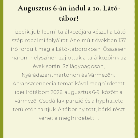
Augusztus 6-án indul a 10. Látó-
tábor!
Tizedik, jubileumi találkozójára készül a Látó
szépirodalmi folyóirat. Az elmúlt években 137
író fordult meg a Látó-táborokban. Összesen
három helyszínen zajlottak a találkozóink az
évek során: Szilágybagoson,
Nyárádszentmártonon és Vármezőn.
A transzcendecia tematikával meghirdetett
idei írótábort 2026. augusztus 6-9. között a
vármezői Csodállak panzió és a hypha_etc
területén tartjuk. A tábor nyitott, bárki részt
vehet a meghirdetett …