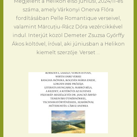
Megjelent a Helikon első júniusi, 2024/11-es
száma, amely Várkonyi Onerva Flóra
fordításában Pelle Romantique verseivel,
valamint Mărcuțiu-Rácz Dóra vezércikkével
indul. Interjút közöl Demeter Zsuzsa Győrffy
Ákos költővel, íróval, aki júniusban a Helikon
kiemelt szerzője. Verset …