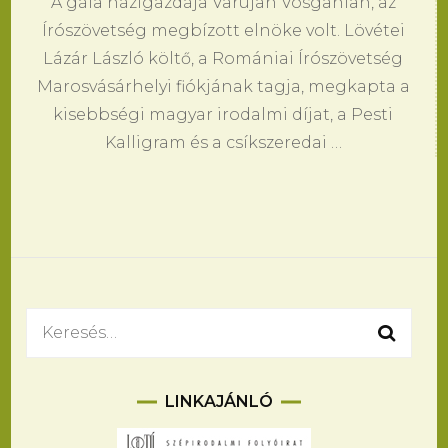
A gála házigazdája Varujan Vosganian, az
Írószövetség megbízott elnöke volt. Lövétei
Lázár László költő, a Romániai Írószövetség
Marosvásárhelyi fiókjának tagja, megkapta a
kisebbségi magyar irodalmi díjat, a Pesti
Kalligram és a csíkszeredai …
Keresés:
LINKAJÁNLÓ