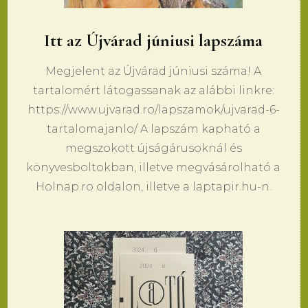
Itt az Újvárad júniusi lapszáma
Megjelent az Újvárad júniusi száma! A
tartalomért látogassanak az alábbi linkre:
https://www.ujvarad.ro/lapszamok/ujvarad-6-
tartalomajanlo/ A lapszám kapható a
megszokott újságárusoknál és
könyvesboltokban, illetve megvásárolható a
Holnap.ro oldalon, illetve a laptapir.hu-n.