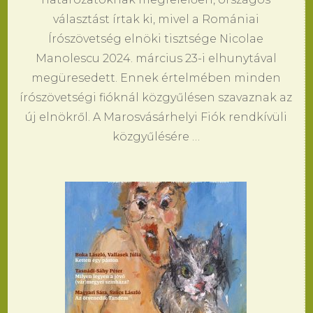
választást írtak ki, mivel a Romániai
Írószövetség elnöki tisztsége Nicolae
Manolescu 2024. március 23-i elhunytával
megüresedett. Ennek értelmében minden
írószövetségi fióknál közgyűlésen szavaznak az
új elnökről. A Marosvásárhelyi Fiók rendkívüli
közgyűlésére …