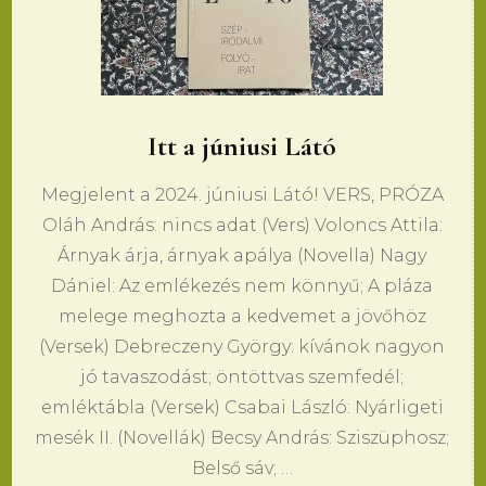
Itt a júniusi Látó
Megjelent a 2024. júniusi Látó! VERS, PRÓZA
Oláh András: nincs adat (Vers) Voloncs Attila:
Árnyak árja, árnyak apálya (Novella) Nagy
Dániel: Az emlékezés nem könnyű; A pláza
melege meghozta a kedvemet a jövőhöz
(Versek) Debreczeny György: kívánok nagyon
jó tavaszodást; öntöttvas szemfedél;
emléktábla (Versek) Csabai László: Nyárligeti
mesék II. (Novellák) Becsy András: Sziszüphosz;
Belső sáv; …