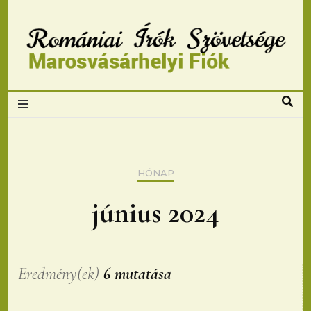
Romániai Írók
Szövetsége,
Marosvásárhelyi
HÓNAP
fiok
június 2024
Eredmény(ek)
6 mutatása