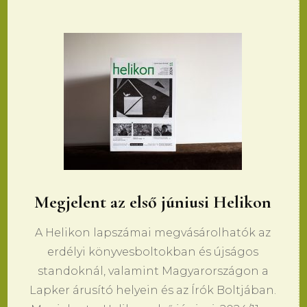
Megjelent az első júniusi Helikon
A Helikon lapszámai megvásárolhatók az
erdélyi könyvesboltokban és újságos
standoknál, valamint Magyarországon a
Lapker árusító helyein és az Írók Boltjában.