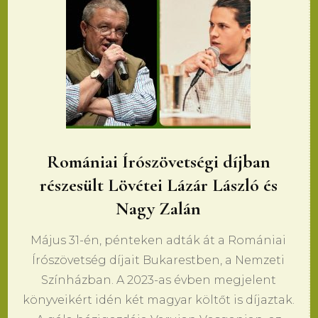
Romániai Írószövetségi díjban
részesült Lövétei Lázár László és
Nagy Zalán
Május 31-én, pénteken adták át a Romániai
Írószövetség díjait Bukarestben, a Nemzeti
Színházban. A 2023-as évben megjelent
könyveikért idén két magyar költőt is díjaztak.