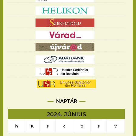
NAPTÁR
2024. JÚNIUS
h
K
s
c
p
s
v