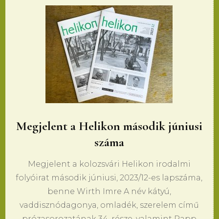
Megjelent a Helikon második júniusi
száma
Megjelent a kolozsvári Helikon irodalmi
folyóirat második júniusi, 2023/12-es lapszáma,
benne Wirth Imre A név kátyú,
vaddisznódagonya, omladék, szerelem című
prózasorozatának 34. része, valamint Papp