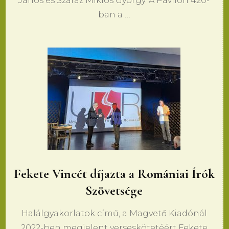
János és Száraz Miklós György. A Pavilon 420-
ban a …
Fekete Vincét díjazta a Romániai Írók
Szövetsége
Halálgyakorlatok című, a Magvető Kiadónál
2022-ben megjelent verseskötetéért Fekete