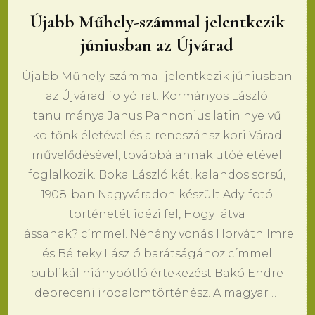
Újabb Műhely-számmal jelentkezik
júniusban az Újvárad
Újabb Műhely-számmal jelentkezik júniusban
az Újvárad folyóirat. Kormányos László
tanulmánya Janus Pannonius latin nyelvű
költőnk életével és a reneszánsz kori Várad
művelődésével, továbbá annak utóéletével
foglalkozik. Boka László két, kalandos sorsú,
1908-ban Nagyváradon készült Ady-fotó
történetét idézi fel, Hogy látva
lássanak? címmel. Néhány vonás Horváth Imre
és Bélteky László barátságához címmel
publikál hiánypótló értekezést Bakó Endre
debreceni irodalomtörténész. A magyar …