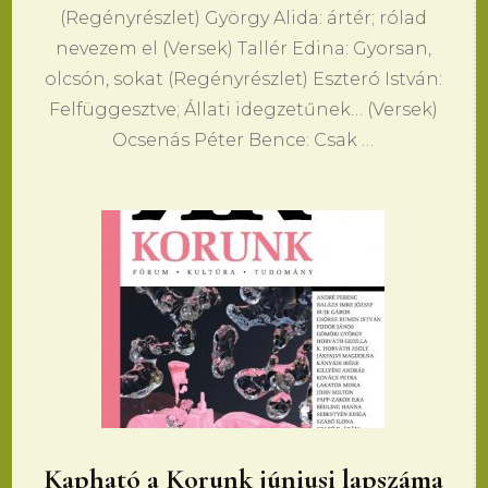
(Regényrészlet) György Alida: ártér; rólad
nevezem el (Versek) Tallér Edina: Gyorsan,
olcsón, sokat (Regényrészlet) Eszteró István:
Felfüggesztve; Állati idegzetűnek… (Versek)
Ocsenás Péter Bence: Csak …
Kapható a Korunk júniusi lapszáma