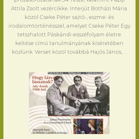
Attila Zsolt vezércikke. Interjút Botházi Mária
közöl Cseke Péter sajtó-, eszme- és
irodalomtörténésszel, amelyet Cseke Péter Egy
tetszhalott Páskándi-esszéfolyam életre
keltése című tanulmányának kíséretében
közlünk. Verset közöl továbbá Hajós János, …