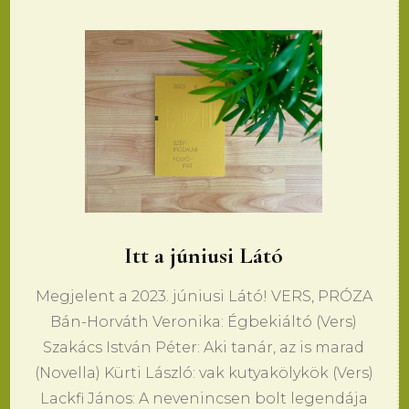
Itt a júniusi Látó
Megjelent a 2023. júniusi Látó! VERS, PRÓZA
Bán-Horváth Veronika: Égbekiáltó (Vers)
Szakács István Péter: Aki tanár, az is marad
(Novella) Kürti László: vak kutyakölykök (Vers)
Lackfi János: A nevenincsen bolt legendája