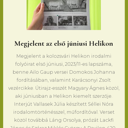
Megjelent az első júniusi Helikon
Megjelent a kolozsvári Helikon irodalmi
folyóirat első júniusi, 2023/11-es lapszáma,
benne Ailo Gaup versei Domokos Johanna
fordításában, valamint Karácsonyi Zsolt
vezércikke. Útirajz-esszét Magyary Ágnes közöl,
aki júniusban a Helikon kiemelt szerzője.
Interjút Vallasek Júlia készített Séllei Nóra
irodalomtörténésszel, műfordítóval. Verset
közöl továbbá Láng Orsolya, prózát Lackfi