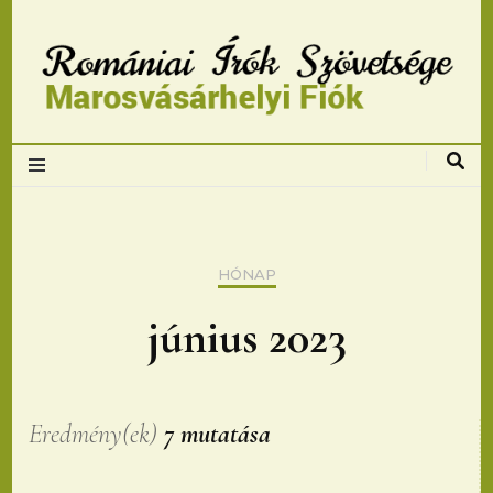
Romániai Írók
Szövetsége,
Marosvásárhelyi
HÓNAP
fiok
június 2023
Eredmény(ek)
7 mutatása