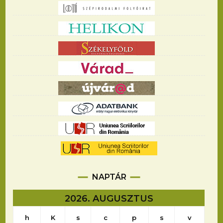
NAPTÁR
2026. AUGUSZTUS
h
K
s
c
p
s
v