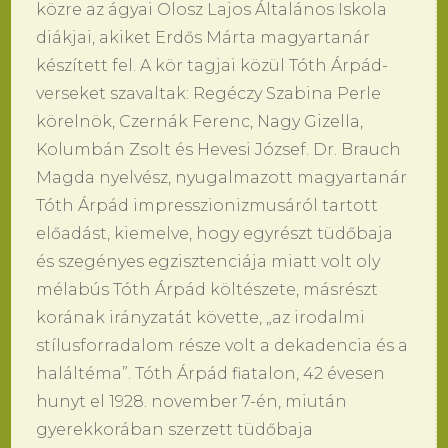
közre az ágyai Olosz Lajos Általános Iskola
diákjai, akiket Erdős Márta magyartanár
készített fel. A kör tagjai közül Tóth Árpád-
verseket szavaltak: Regéczy Szabina Perle
körelnök, Czernák Ferenc, Nagy Gizella,
Kolumbán Zsolt és Hevesi József. Dr. Brauch
Magda nyelvész, nyugalmazott magyartanár
Tóth Árpád impresszionizmusáról tartott
előadást, kiemelve, hogy egyrészt tüdőbaja
és szegényes egzisztenciája miatt volt oly
mélabús Tóth Árpád költészete, másrészt
korának irányzatát követte, „az irodalmi
stílusforradalom része volt a dekadencia és a
haláltéma”. Tóth Árpád fiatalon, 42 évesen
hunyt el 1928. november 7-én, miután
gyerekkorában szerzett tüdőbaja