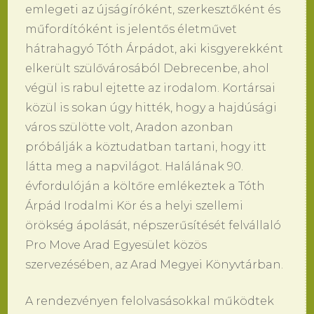
emlegeti az újságíróként, szerkesztőként és
műfordítóként is jelentős életművet
hátrahagyó Tóth Árpádot, aki kisgyerekként
elkerült szülővárosából Debrecenbe, ahol
végül is rabul ejtette az irodalom. Kortársai
közül is sokan úgy hitték, hogy a hajdúsági
város szülötte volt, Aradon azonban
próbálják a köztudatban tartani, hogy itt
látta meg a napvilágot. Halálának 90.
évfordulóján a költőre emlékeztek a Tóth
Árpád Irodalmi Kör és a helyi szellemi
örökség ápolását, népszerűsítését felvállaló
Pro Move Arad Egyesület közös
szervezésében, az Arad Megyei Könyvtárban.
A rendezvényen felolvasásokkal működtek