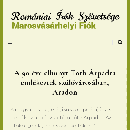
Romániai Írók
Szövetsége,
Marosvásárhelyi
A 90 éve elhunyt Tóth Árpádra
emlékeztek szülővárosában,
fiok
Aradon
A magyar líra legelégikusabb poétájának
tartják az aradi születésű Tóth Árpádot. Az
utókor „méla, halk szavú költőként”