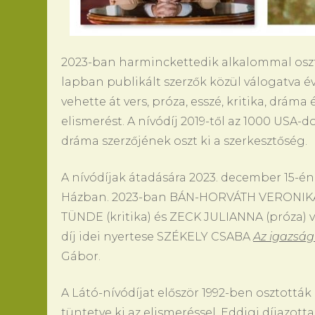
2023-ban harminckettedik alkalommal osztja
lapban publikált szerzők közül válogatva év
vehette át vers, próza, esszé, kritika, drá
elismerést. A nívódíj 2019-től az 1000 USA-do
dráma szerzőjének oszt ki a szerkesztőség.
A nívódíjak átadására 2023. december 15-én
Házban. 2023-ban BÁN-HORVÁTH VERONIKA 
TÜNDE (kritika) és ZECK JULIANNA (próza) ve
díj idei nyertese SZÉKELY CSABA
Az igazság
Gábor.
A Látó-nívódíjat először 1992-ben osztották 
tüntetve ki az elismeréssel. Eddigi díjazot