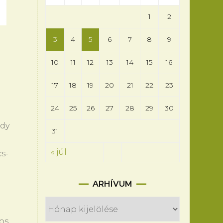
1
2
3
4
5
6
7
8
9
10
11
12
13
14
15
16
17
18
19
20
21
22
23
24
25
26
27
28
29
30
ády
31
« júl
cs-
Arhívum
ARHÍVUM
os,