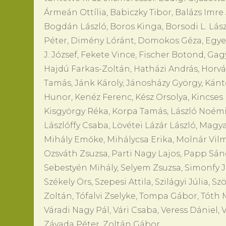
Ármeán Ottília, Babiczky Tibor, Balázs Imr
Bogdán László, Boros Kinga, Borsodi L. L
Péter, Dimény Lóránt, Domokos Géza, Egye
J. József, Fekete Vince, Fischer Botond, Gag
Hajdú Farkas-Zoltán, Hatházi András, Horvá
Tamás, Jánk Károly, Jánosházy György, Kánt
Hunor, Kenéz Ferenc, Kész Orsolya, Kincses R
Kisgyörgy Réka, Korpa Tamás, László Noémi, 
Lászlóffy Csaba, Lövétei Lázár László, Mag
Mihály Emőke, Mihálycsa Erika, Molnár Vilmo
Ozsváth Zsuzsa, Parti Nagy Lajos, Papp Sá
Sebestyén Mihály, Selyem Zsuzsa, Simonfy Józ
Székely Örs, Szepesi Attila, Szilágyi Júlia, 
Zoltán, Tófalvi Zselyke, Tompa Gábor, Tóth Má
Váradi Nagy Pál, Vári Csaba, Veress Dániel, 
Závada Péter, Zoltán Gábor.