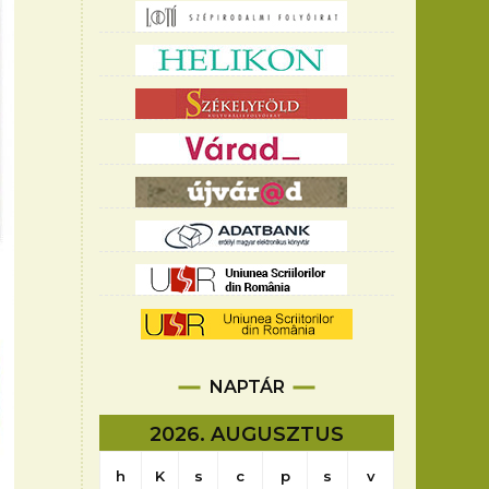
NAPTÁR
2026. AUGUSZTUS
h
K
s
c
p
s
v