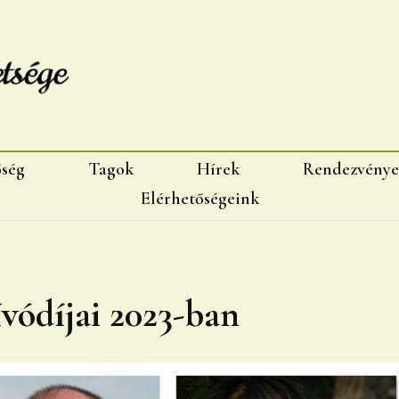
sége, Marosvásárhelyi fiok
őség
Tagok
Hírek
Rendezvénye
Elérhetőségeink
vódíjai 2023-ban