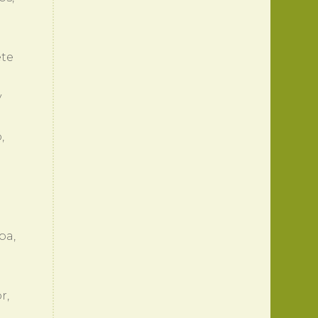
ete
y
,
ba,
r,