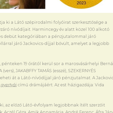
 ki a Látó szépirodalmi folyóirat szerkesztősége a
záró nívódíjait. Harmincegy év alatt közel 100 alkotó
ma és debüt kategóriában a pénzjutalommal járó
llárral járó Jackovics-díjjal bővült, amelyet a legjobb
, pénteken 19 órától kerül sor a marosvásárhelyi Bern
(vers), JAKABFFY TAMÁS (esszé), SZEKERNYÉS
heti át a Látó-nívódíjjal járó pénzjutalmat. A Jackovi
 gyertyái
című drámájáért. Az est házigazdája: Vida
ki, az előző Látó-évfolyam legjobbnak ítélt szerzőit
tak: Aczél Géza, Amik Annamária, André Ferenc, Áfra Ján