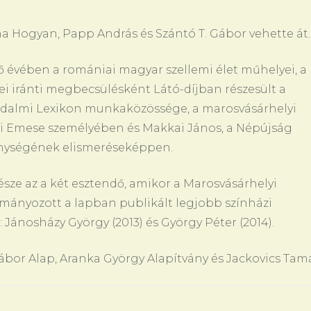
na Hogyan, Papp András és Szántó T. Gábor vehette át.
ő évében a romániai magyar szellemi élet műhelyei, a
i iránti megbecsülésként Látó-díjban részesült a
odalmi Lexikon munkaközössége, a marosvásárhelyi
nyi Emese személyében és Makkai János, a Népújság
kenységének elismeréseképpen.
észe az a két esztendő, amikor a Marosvásárhelyi
ományozott a lapban publikált legjobb színházi
: Jánosházy György (2013) és György Péter (2014).
ábor Alap, Aranka György Alapítvány és Jackovics Tamá