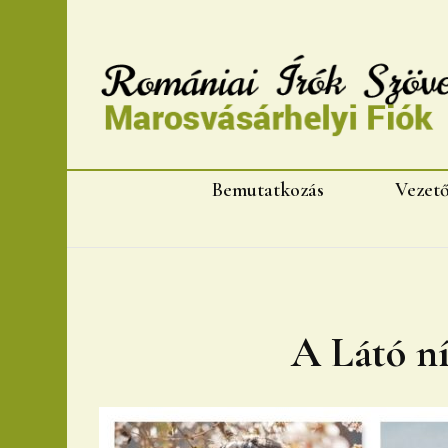
Romániai Írók Szövet
Bemutatkozás
Vezet
A Látó ní