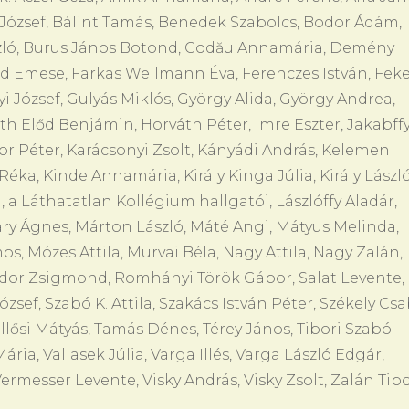
e József, Bálint Tamás, Benedek Szabolcs, Bodor Ádám,
ászló, Burus János Botond, Codău Annamária, Demény
d Emese, Farkas Wellmann Éva, Ferenczes István, Fek
yi József, Gulyás Miklós, György Alida, György Andrea,
th Előd Benjámin, Horváth Péter, Imre Eszter, Jakabff
or Péter, Karácsonyi Zsolt, Kányádi András, Kelemen
éka, Kinde Annamária, Király Kinga Júlia, Király László
a Láthatatlan Kollégium hallgatói, Lászlóffy Aladár,
yary Ágnes, Márton László, Máté Angi, Mátyus Melinda,
s, Mózes Attila, Murvai Béla, Nagy Attila, Nagy Zalán,
ndor Zsigmond, Romhányi Török Gábor, Salat Levente,
sef, Szabó K. Attila, Szakács István Péter, Székely Csa
Szöllősi Mátyás, Tamás Dénes, Térey János, Tibori Szabó
ria, Vallasek Júlia, Varga Illés, Varga László Edgár,
Vermesser Levente, Visky András, Visky Zsolt, Zalán Tibo