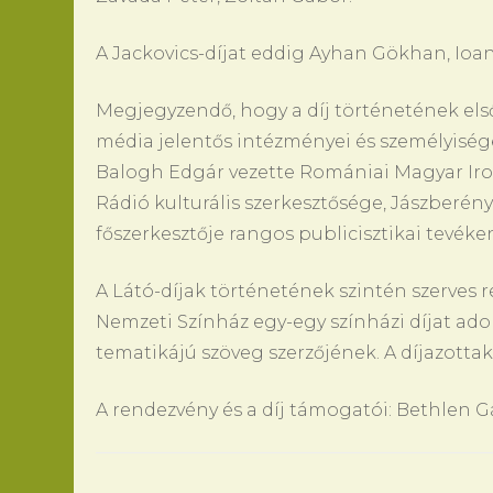
A Jackovics-díjat eddig Ayhan Gökhan, Ioa
Megjegyzendő, hogy a díj történetének els
média jelentős intézményei és személyisége
Balogh Edgár vezette Romániai Magyar Ir
Rádió kulturális szerkesztősége, Jászberé
főszerkesztője rangos publicisztikai tevé
A Látó-díjak történetének szintén szerves r
Nemzeti Színház egy-egy színházi díjat ad
tematikájú szöveg szerzőjének. A díjazottak
A rendezvény és a díj támogatói: Bethlen G