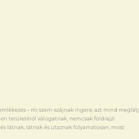
, emlékezés – mi szem-szájnak ingere, azt mind meglát
den területéről válogatnak, nemcsak földrajzi
 és látnak, látnak és utaznak folyamatosan, most