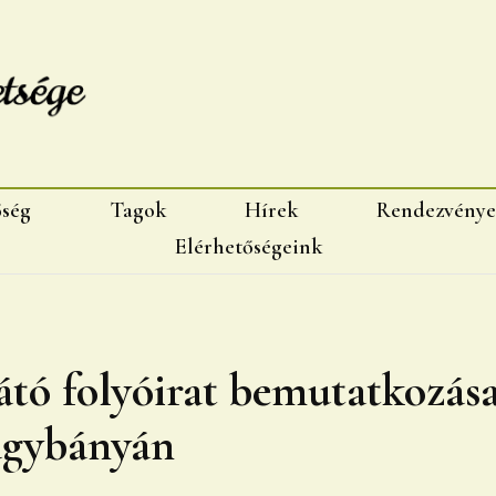
sége, Marosvásárhelyi fiok
őség
Tagok
Hírek
Rendezvénye
Elérhetőségeink
átó folyóirat bemutatkozás
gybányán