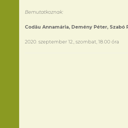
Bemutatkoznak:
Codău Annamária, Demény Péter, Szabó R
2020. szeptember 12., szombat, 18.00 óra
Bejegyzések
navigációja