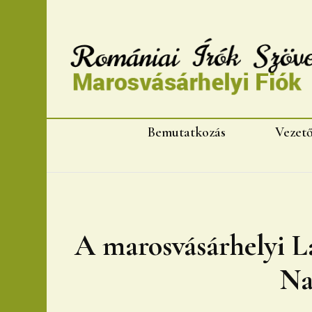
Romániai Írók Szövet
Bemutatkozás
Vezet
A marosvásárhelyi L
Na