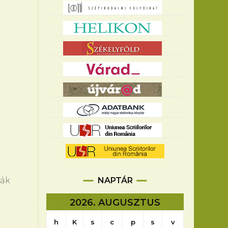
NAPTÁR
ják
2026. AUGUSZTUS
h
K
s
c
p
s
v