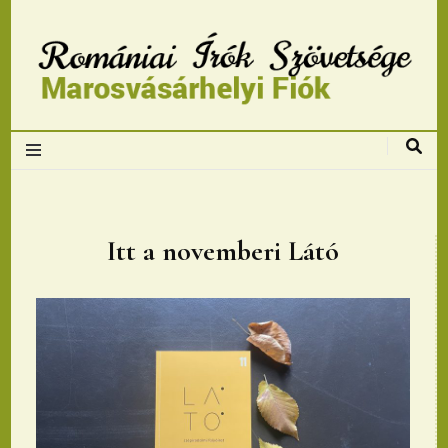
Romániai Írók
Szövetsége,
Marosvásárhelyi
Itt a novemberi Látó
fiok