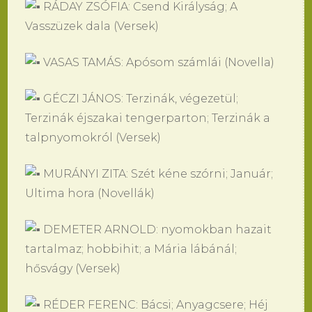
RÁDAY ZSÓFIA: Csend Királyság; A
Vasszüzek dala (Versek)
VASAS TAMÁS: Apósom számlái (Novella)
GÉCZI JÁNOS: Terzinák, végezetül;
Terzinák éjszakai tengerparton; Terzinák a
talpnyomokról (Versek)
MURÁNYI ZITA: Szét kéne szórni; Január;
Ultima hora (Novellák)
DEMETER ARNOLD: nyomokban hazait
tartalmaz; hobbihit; a Mária lábánál;
hősvágy (Versek)
RÉDER FERENC: Bácsi; Anyagcsere; Héj