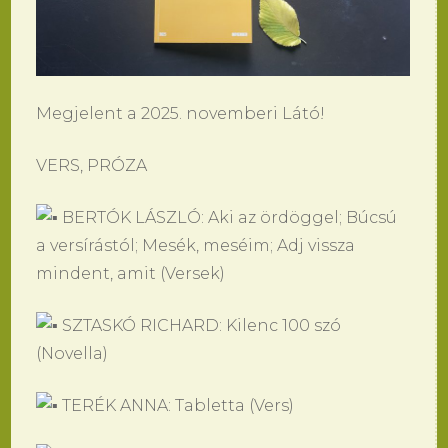
Megjelent a 2025. novemberi Látó!
VERS, PRÓZA
BERTÓK LÁSZLÓ: Aki az ördöggel; Búcsú
a versírástól; Mesék, meséim; Adj vissza
mindent, amit (Versek)
SZTASKÓ RICHARD: Kilenc 100 szó
(Novella)
TERÉK ANNA: Tabletta (Vers)