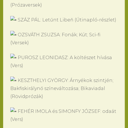
(Prózaversek)
SZÁZ PÁL: Letűnt Libeň (Útinapló-részlet)
OZSVÁTH ZSUZSA: Fonák; Kút; Sci-fi
(Versek)
PUROSZ LEONIDASZ: A költészet hívása
(Vers)
KESZTHELYI GYÖRGY: Árnyékok szintjén;
Bakfiskirálynő színeváltozása; Bikaviadal
(Rövidprózák)
FEHÉR IMOLA és SIMONFY JÓZSEF: odaát
(Vers)