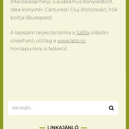
(Marosvásárhely), Gaudeamus könyvesbolt,
Idea könyvtér, Cărturești Cluj (Kolozsvár), Írók
boltja (Budapest).
A lapszám teljes tartalma a
Szófa
oldalán
olvasható, utólag a
www.lato.ro
honlapunkra is felkerül.
Bejegyzések
navigációja
Keresés:
LINKAJÁNLÓ