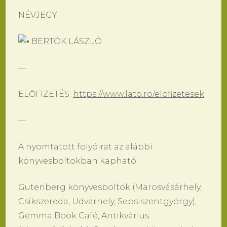
NÉVJEGY
BERTÓK LÁSZLÓ
—
ELŐFIZETÉS:
https://www.lato.ro/elofizetesek
—
A nyomtatott folyóirat az alábbi
könyvesboltokban kapható:
Gutenberg könyvesboltok (Marosvásárhely,
Csíkszereda, Udvarhely, Sepsiszentgyörgy),
Gemma Book Café, Antikvárius