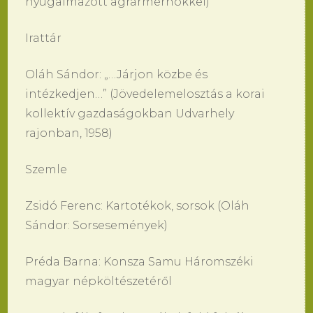
nyugalmazott agrármérnökkel)
Irattár
Oláh Sándor: „…Járjon közbe és
intézkedjen…” (Jövedelemelosztás a korai
kollektív gazdaságokban Udvarhely
rajonban, 1958)
Szemle
Zsidó Ferenc: Kartotékok, sorsok (Oláh
Sándor: Sorsesemények)
Préda Barna: Konsza Samu Háromszéki
magyar népköltészetéről