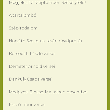
Megjelent a szeptemberi Székelyföld!
A tartalomból:
Szépirodalom
Horváth Szekeres István rövidprózái
Borsodi L. László versei
Demeter Arnold versei
Dankuly Csaba versei
Medgyesi Emese: Májusban november
Kristó Tibor versei