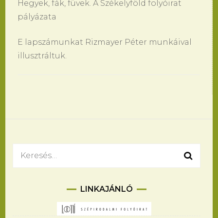
Hegyek, fák, füvek. A Székelyföld folyóirat
pályázata
E lapszámunkat Rizmayer Péter munkáival
illusztráltuk.
Bejegyzések
navigációja
Keresés:
LINKAJÁNLÓ