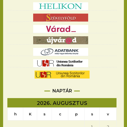
NAPTÁR
2026. AUGUSZTUS
h
K
s
c
p
s
v
1
2