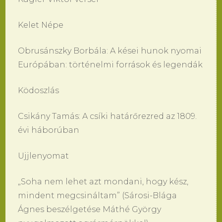
Kelet Népe
Obrusánszky Borbála: A kései hunok nyomai
Európában: történelmi források és legendák
Ködoszlás
Csikány Tamás: A csíki határőrezred az 1809.
évi háborúban
Ujjlenyomat
„Soha nem lehet azt mondani, hogy kész,
mindent megcsináltam” (Sárosi-Blága
Ágnes beszélgetése Máthé György