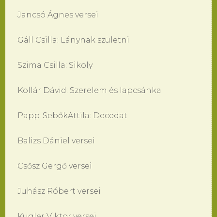
Jancsó Ágnes versei
Gáll Csilla: Lánynak születni
Szima Csilla: Sikoly
Kollár Dávid: Szerelem és lapcsánka
Papp-SebőkAttila: Decedat
Balizs Dániel versei
Csősz Gergő versei
Juhász Róbert versei
Kugler Viktor versei