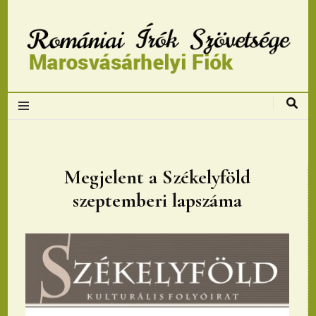
Romániai Írók
Szövetsége,
Marosvásárhelyi
Megjelent a Székelyföld
szeptemberi lapszáma
fiok