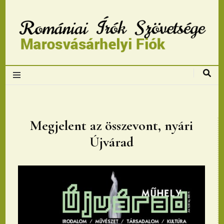
Romániai Írók
Szövetsége,
Marosvásárhelyi
Megjelent az összevont, nyári
Újvárad
fiok