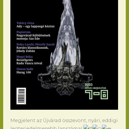
Megjelent az Újvárad összevont, nyári, eddigi
legterjedelmesebb lapszáma!