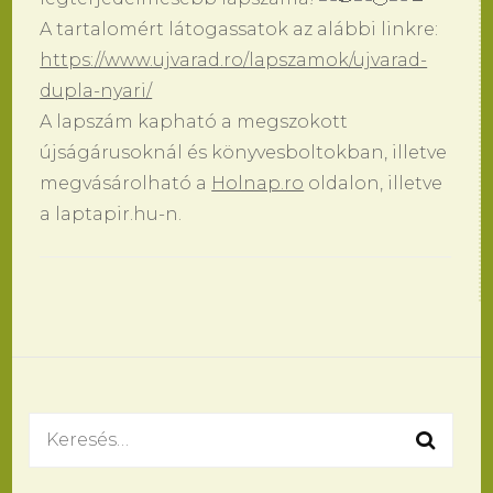
A tartalomért látogassatok az alábbi linkre:
https://www.ujvarad.ro/lapszamok/ujvarad-
dupla-nyari/
A lapszám kapható a megszokott
újságárusoknál és könyvesboltokban, illetve
megvásárolható a
Holnap.ro
oldalon, illetve
a laptapir.hu-n.
Bejegyzések
navigációja
Keresés: