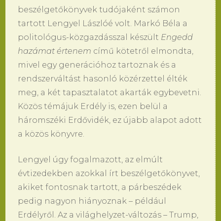
beszélgetőkönyvek tudójaként számon
tartott Lengyel Lászlóé volt. Markó Béla a
politológus-közgazdásszal készült
Engedd
hazámat értenem
című kötetről elmondta,
mivel egy generációhoz tartoznak és a
rendszerváltást hasonló közérzettel élték
meg, a két tapasztalatot akarták egybevetni.
Közös témájuk Erdély is, ezen belül a
háromszéki Erdővidék, ez újabb alapot adott
a közös könyvre.
Lengyel úgy fogalmazott, az elmúlt
évtizedekben azokkal írt beszélgetőkönyvet,
akiket fontosnak tartott, a párbeszédek
pedig nagyon hiányoznak – például
Erdélyről. Az a világhelyzet-változás – Trump,