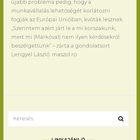
újabb probléma pedig, hogy a
munkavállalás lehetőségét korlátozni
fogják az Európai Unióban, kvóták lesznek.
„Szerintem azért járt le a mi korszakunk,
mert mi (Markóval) nem ilyen kérdésekről
beszélgettünk” – zárta a gondolatsort
Lengyel László. maszol.ro
Bejegyzések
navigációja
Keresés: