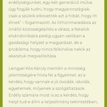
erdélyiségünket, egy-két generáció múlva
úgy fogják tudni, hogy magyarországiak,
csak a szüleik elkövették azt a hibát, hogy itt
élnek” – fogalmazott. Az itthonmaradásra az
önálló közösségépítés a válasz, a fiatalok
elvándorlására pedig ugyan valóban a
gazdasági helyzet a magyarázat, de a
probléma, hogy nincs felkínálva nekik az
akaratuk megvalósítása.
Lengyel Kós Károly mentén a minőség
jelentőségére hívta fel a figyelmet: az a
kérdés, hogy vannak-e jó óvodák, iskolák,
egyetemek, milyenek a szolgáltatások.
Erdély számára most is az a kérdés, hogy
helyt tud-e állni a teljesítmény tekintetében,