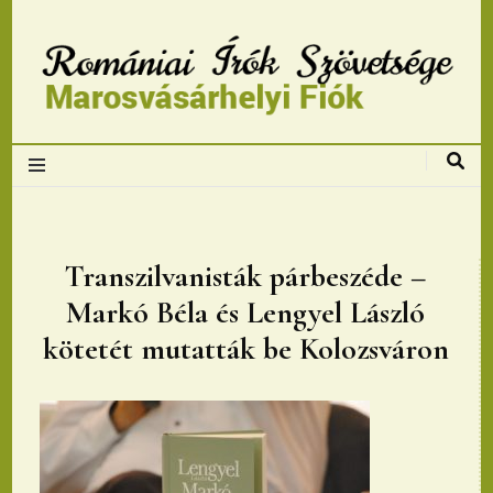
Romániai Írók
Szövetsége,
Marosvásárhelyi
Transzilvanisták párbeszéde –
Markó Béla és Lengyel László
fiok
kötetét mutatták be Kolozsváron