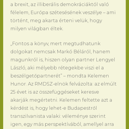
a brexit, az illiberális demokráciáktól való
félelem, Európa szétesésének veszélye – ami
történt, meg akarta érteni velük, hogy
milyen világban éltek.
„Fontos a könyv, mert megtudhatunk
dolgokat nemcsak Markó Béláról, hanem
magunkról is, hiszen olyan partner Lengyel
László, aki mélyebb rétegekbe viszi el a
beszélgetőpartnerét” – mondta Kelemen
Hunor. Az RMDSZ-elnök felvázolta: az elmúlt
25 évet is az összefüggéseket keresve
akarják megértetni. Kelemen feltette azt a
kérdést is, hogy lehet-e Budapestről
transzilvanista valaki: véleménye szerint
igen, egy más perspektívából, amellyel arra