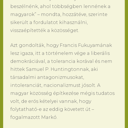
beszélnénk, ahol többségben lennének a
magyarok” – mondta, hozzátéve, szerinte
sikerült a fordulatot kihasználni,
visszaépítették a közösséget.
Azt gondolták, hogy Francis Fukuyamának
lesz igaza, itt a történelem vége a liberális
demokráciával, a tolerancia korával és nem
hittek Samuel P. Huntingtonnak, aki
társadalmi antagonizmusokat,
intoleranciát, nacionalizmust jósolt. A
magyar közösség építkezése mégis tudatos
volt, de erős kételyei vannak, hogy
folytatható-e az eddig követett út –
fogalmazott Markó.