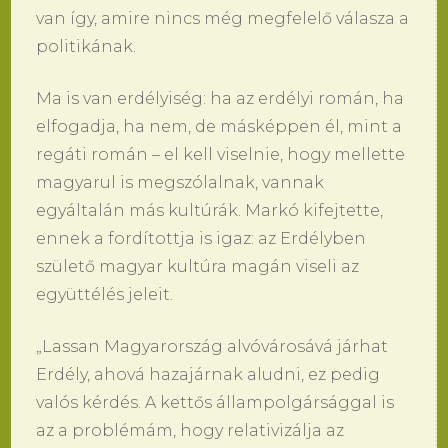
van így, amire nincs még megfelelő válasza a
politikának.
Ma is van erdélyiség: ha az erdélyi román, ha
elfogadja, ha nem, de másképpen él, mint a
regáti román – el kell viselnie, hogy mellette
magyarul is megszólalnak, vannak
egyáltalán más kultúrák. Markó kifejtette,
ennek a fordítottja is igaz: az Erdélyben
születő magyar kultúra magán viseli az
együttélés jeleit.
„Lassan Magyarország alvóvárosává járhat
Erdély, ahová hazajárnak aludni, ez pedig
valós kérdés. A kettős állampolgársággal is
az a problémám, hogy relativizálja az