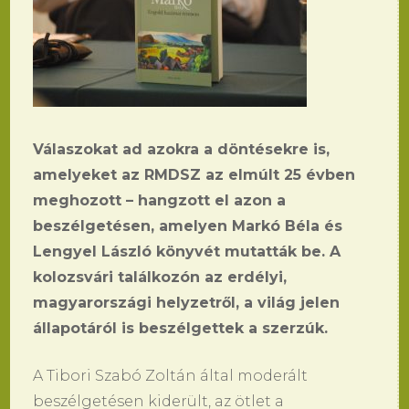
Válaszokat ad azokra a döntésekre is,
amelyeket az RMDSZ az elmúlt 25 évben
meghozott – hangzott el azon a
beszélgetésen, amelyen Markó Béla és
Lengyel László könyvét mutatták be. A
kolozsvári találkozón az erdélyi,
magyarországi helyzetről, a világ jelen
állapotáról is beszélgettek a szerzúk.
A Tibori Szabó Zoltán által moderált
beszélgetésen kiderült, az ötlet a