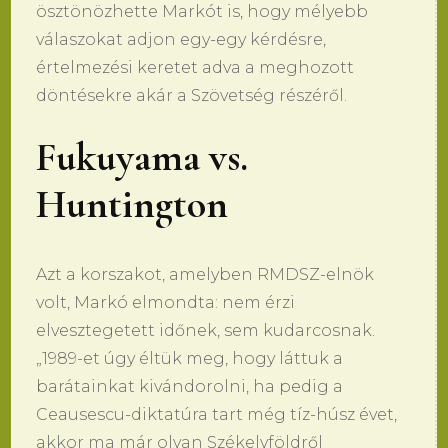
ösztönözhette Markót is, hogy mélyebb
válaszokat adjon egy-egy kérdésre,
értelmezési keretet adva a meghozott
döntésekre akár a Szövetség részéről.
Fukuyama vs.
Huntington
Azt a korszakot, amelyben RMDSZ-elnök
volt, Markó elmondta: nem érzi
elvesztegetett időnek, sem kudarcosnak.
„1989-et úgy éltük meg, hogy láttuk a
barátainkat kivándorolni, ha pedig a
Ceausescu-diktatúra tart még tíz-húsz évet,
akkor ma már olyan Székelyföldről