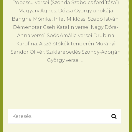
Popescu versei (Szonda Szabolcs fordításai)
Magyary Ágnes: Dózsa György unokája
Bangha Mónika: Ihlet Miklóssi Szabó István:
Démenotar Cseh Katalin versei Nagy Dóra-
Anna versei Soós Amália versei Drubina
Karolina: A szőlőtőkék tengerén Murányi
Sándor Olivér: Sziklarepedés Szondy-Adorján
György versei …
Keresés: