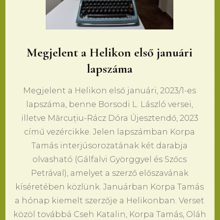
Megjelent a Helikon első januári
lapszáma
Megjelent a Helikon első januári, 2023/1-es
lapszáma, benne Borsodi L. László versei,
illetve Mărcuțiu-Rácz Dóra Újesztendő, 2023
című vezércikke. Jelen lapszámban Korpa
Tamás interjúsorozatának két darabja
olvasható (Gálfalvi Györggyel és Szőcs
Petrával), amelyet a szerző előszavának
kíséretében közlünk. Januárban Korpa Tamás
a hónap kiemelt szerzője a Helikonban. Verset
közöl továbbá Cseh Katalin, Korpa Tamás, Oláh