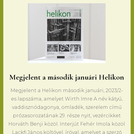
Megjelent a második januári Helikon
Megjelent a Helikon második januári, 2023/2-
es lapszáma, amelyet Wirth Imre A név kátyú,
vaddisznódagonya, omladék, szerelem című
prózasorozatának 29. része nyit, vezércikket
Horváth Benji közöl. Interjút Fehér Imola közöl
Lackfi János költővel, íróval, amelyet a szerző