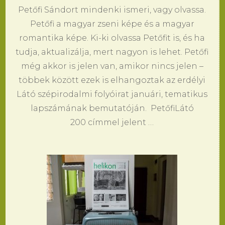
Petőfi Sándort mindenki ismeri, vagy olvassa.
Petőfi a magyar zseni képe és a magyar
romantika képe. Ki-ki olvassa Petőfit is, és ha
tudja, aktualizálja, mert nagyon is lehet. Petőfi
még akkor is jelen van, amikor nincs jelen –
többek között ezek is elhangoztak az erdélyi
Látó szépirodalmi folyóirat januári, tematikus
lapszámának bemutatóján. PetőfiLátó
200 címmel jelent …