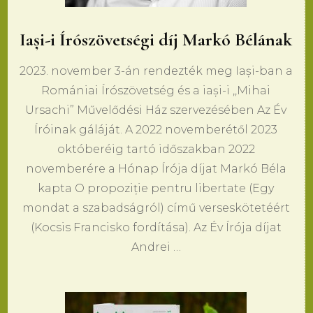
Iași-i Írószövetségi díj Markó Bélának
2023. november 3-án rendezték meg Iași-ban a
Romániai Írószövetség és a iași-i ,,Mihai
Ursachi” Művelődési Ház szervezésében Az Év
Íróinak gáláját. A 2022 novemberétől 2023
októberéig tartó időszakban 2022
novemberére a Hónap Írója díjat Markó Béla
kapta O propoziție pentru libertate (Egy
mondat a szabadságról) című verseskötetéért
(Kocsis Francisko fordítása). Az Év Írója díjat
Andrei …