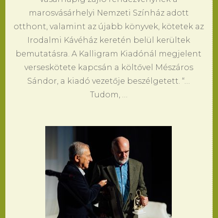
marosvásárhelyi Nemzeti Színház adott
otthont, valamint az újabb könyvek, kötetek az
Irodalmi Kávéház keretén belül kerültek
bemutatásra. A Kalligram Kiadónál megjelent
verseskötete kapcsán a költővel Mészáros
Sándor, a kiadó vezetője beszélgetett. “…
Tudom, …