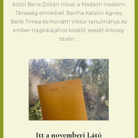
közöl Bene Zoltán íróval, a Madách Irodalmi
Társaság elnökével. Bartha Katalin Ágnes,
Berki Tímea és Horváth Viktor tanulmánya Az
ember tragédiájához közelít, esszét Árkossy
István …
Itt a novemberi Látó