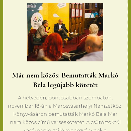
Már nem közös: Bemutatták Markó
Béla legújabb kötetét
A hétvégén, pontosabban szombaton,
november 18-án a Marosvásárhelyi Nemzetközi
Könyvvásáron bemutatták Markó Béla Már
nem közös című verseskötetét. A csütörtöktől
vasárnapig zajló rendezvénynek a