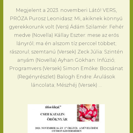
Megjelent a 2023. novemberi Látó! VERS,
PRÓZA Purosz Leonidasz: Mi, akiknek könnyű
gyerekkorunk volt (Vers) Ádám Szilamér: Fehér
medve (Novella) Kállay Eszter: mese az erős
lányról; ma én alszom tíz perccel többet;
rászorul; szemtanú (Versek) Zeck Júlia: Szintén
anyám (Novella) Ayhan Gökhan: Infúzió;
Programvers (Versek) Simon Emőke: Bocsánat
(Regényrészlet) Balogh Endre: Árulások
láncolata; Mészhéj (Versek) …