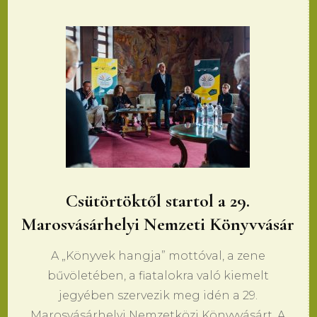
Csütörtöktől startol a 29.
Marosvásárhelyi Nemzeti Könyvvásár
A „Könyvek hangja” mottóval, a zene
bűvöletében, a fiatalokra való kiemelt
jegyében szervezik meg idén a 29.
Marosvásárhelyi Nemzetközi Könyvvásárt. A