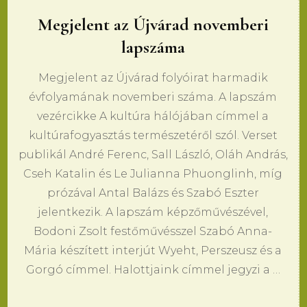
Megjelent az Újvárad novemberi
lapszáma
Megjelent az Újvárad folyóirat harmadik
évfolyamának novemberi száma. A lapszám
vezércikke A kultúra hálójában címmel a
kultúrafogyasztás természetéről szól. Verset
publikál André Ferenc, Sall László, Oláh András,
Cseh Katalin és Le Julianna Phuonglinh, míg
prózával Antal Balázs és Szabó Eszter
jelentkezik. A lapszám képzőművészével,
Bodoni Zsolt festőművésszel Szabó Anna-
Mária készített interjút Wyeht, Perszeusz és a
Gorgó címmel. Halottjaink címmel jegyzi a …