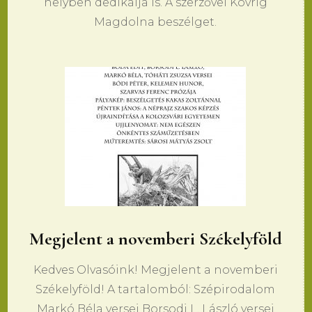
helyben dedikálja is. A szerzővel Kovrig
Magdolna beszélget.
Megjelent a novemberi Székelyföld
Kedves Olvasóink! Megjelent a novemberi
Székelyföld! A tartalomból: Szépirodalom
Markó Béla versei Borsodi L. László versei