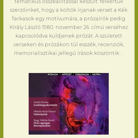
tematikus összeállítással készült: felkértük
szerzőinket, hogy a költők írjanak verset a Kék
farkasok egy motívumára, a prózaírók pedig
Király László 1980. november 26. című verséhez
kapcsolódva küldjenek prózát. A született
verseken és prózákon túl esszék, recenziók,
memorialisztikai jellegű írások köszöntik …