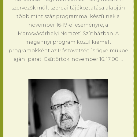
szervezők múlt szerdai tájékoztatása alapján
több mint száz programmal készülnek a
november 16-19-ei eseményre, a
Marosvásárhelyi Nemzeti Színházban. A
megannyi program közül kiemelt
programokként az Írószövetség is figyelmükbe
ajánl párat: Csütörtök, november 16. 17:00 …