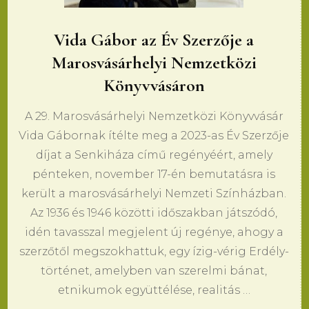
Vida Gábor az Év Szerzője a
Marosvásárhelyi Nemzetközi
Könyvvásáron
A 29. Marosvásárhelyi Nemzetközi Könyvvásár
Vida Gábornak ítélte meg a 2023-as Év Szerzője
díjat a Senkiháza című regényéért, amely
pénteken, november 17-én bemutatásra is
került a marosvásárhelyi Nemzeti Színházban.
Az 1936 és 1946 közötti időszakban játszódó,
idén tavasszal megjelent új regénye, ahogy a
szerzőtől megszokhattuk, egy ízig-vérig Erdély-
történet, amelyben van szerelmi bánat,
etnikumok együttélése, realitás …