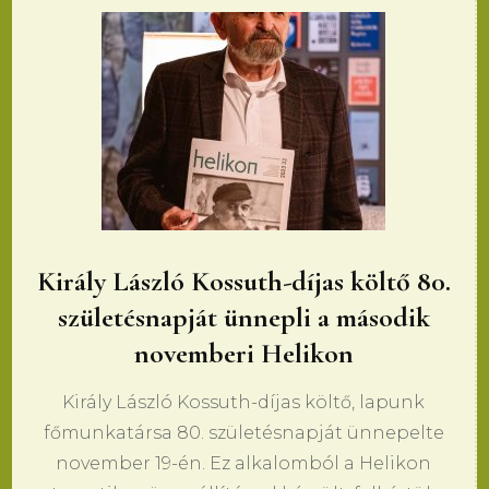
Király László Kossuth-díjas költő 80.
születésnapját ünnepli a második
novemberi Helikon
Király László Kossuth-díjas költő, lapunk
főmunkatársa 80. születésnapját ünnepelte
november 19-én. Ez alkalomból a Helikon