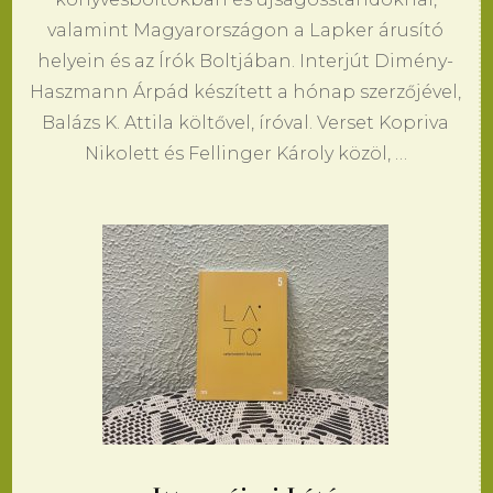
valamint Magyarországon a Lapker árusító
helyein és az Írók Boltjában. Interjút Dimény-
Haszmann Árpád készített a hónap szerzőjével,
Balázs K. Attila költővel, íróval. Verset Kopriva
Nikolett és Fellinger Károly közöl, …