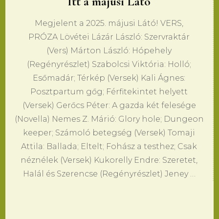
Itt a májusi Látó
Megjelent a 2025. májusi Látó! VERS,
PRÓZA Lövétei Lázár László: Szervraktár
(Vers) Márton László: Hópehely
(Regényrészlet) Szabolcsi Viktória: Holló;
Esőmadár; Térkép (Versek) Kali Ágnes:
Posztpartum gőg; Férfitekintet helyett
(Versek) Gerőcs Péter: A gazda két felesége
(Novella) Nemes Z. Márió: Glory hole; Dungeon
keeper; Számoló betegség (Versek) Tomaji
Attila: Ballada; Eltelt; Fohász a testhez; Csak
néznélek (Versek) Kukorelly Endre: Szeretet,
Halál és Szerencse (Regényrészlet) Jeney …