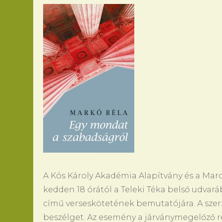
A Kós Károly Akadémia Alapítvány és a Mar
kedden 18 órától a Teleki Téka belső udvar
című verseskötetének bemutatójára. A szerz
beszélget. Az esemény a járványmegelőző re