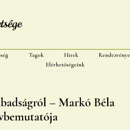
sége, Marosvásárhelyi fiok
őség
Tagok
Hírek
Rendezvénye
Elérhetőségeink
abadságról – Markó Béla
vbemutatója