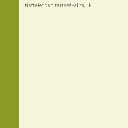
tiszteletben tartásával zajlik.
Bejegyzések
navigációja