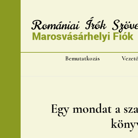
Romániai Írók Szövet
Bemutatkozás
Vezet
Egy mondat a sz
köny