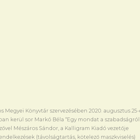
os Megyei Könyvtár szervezésében 2020. augusztus 25-
ában kerül sor Markó Béla “Egy mondat a szabadságról
ővel Mészáros Sándor, a Kalligram Kiadó vezetője
ndelkezések (távolságtartás, kötelező maszkviselés)