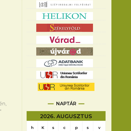
NAPTÁR
én,
”
2026. AUGUSZTUS
h
K
s
c
p
s
v