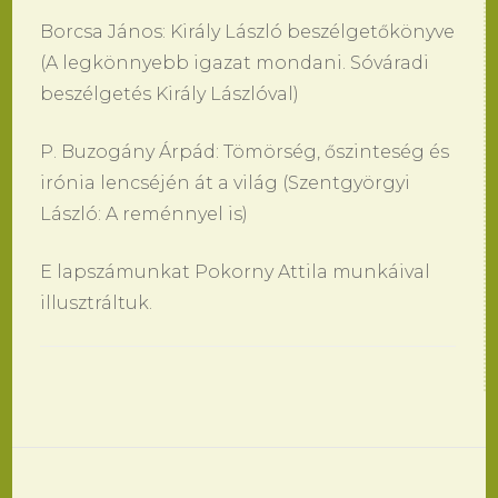
Borcsa János: Király László beszélgetőkönyve
(A legkönnyebb igazat mondani. Sóváradi
beszélgetés Király Lászlóval)
P. Buzogány Árpád: Tömörség, őszinteség és
irónia lencséjén át a világ (Szentgyörgyi
László: A reménnyel is)
E lapszámunkat Pokorny Attila munkáival
illusztráltuk.
Bejegyzések
navigációja