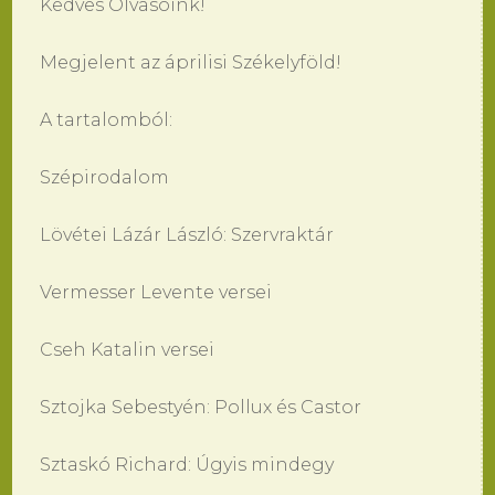
Kedves Olvasóink!
Megjelent az áprilisi Székelyföld!
A tartalomból:
Szépirodalom
Lövétei Lázár László: Szervraktár
Vermesser Levente versei
Cseh Katalin versei
Sztojka Sebestyén: Pollux és Castor
Sztaskó Richard: Úgyis mindegy