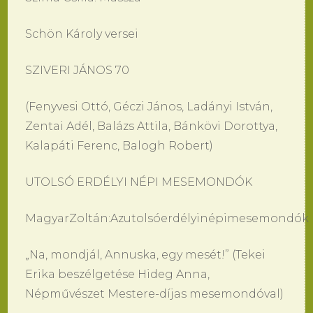
Schön Károly versei
SZIVERI JÁNOS 70
(Fenyvesi Ottó, Géczi János, Ladányi István,
Zentai Adél, Balázs Attila, Bánkövi Dorottya,
Kalapáti Ferenc, Balogh Robert)
UTOLSÓ ERDÉLYI NÉPI MESEMONDÓK
MagyarZoltán:Azutolsóerdélyinépimesemondók
„Na, mondjál, Annuska, egy mesét!” (Tekei
Erika beszélgetése Hideg Anna,
Népművészet Mestere-díjas mesemondóval)