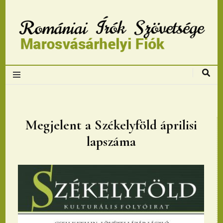
Romániai Írók
Szövetsége,
Marosvásárhelyi
Megjelent a Székelyföld áprilisi
lapszáma
fiok