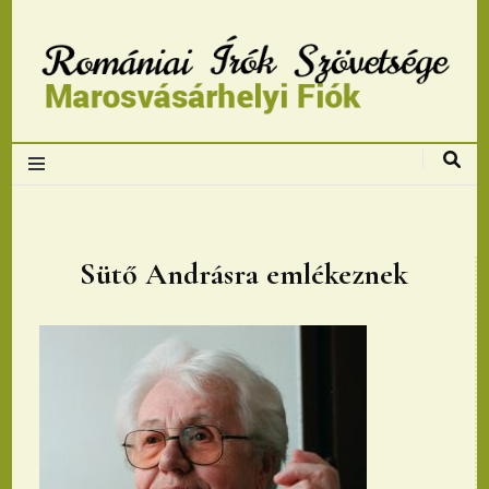
Romániai Írók
Szövetsége,
Marosvásárhelyi
Sütő Andrásra emlékeznek
fiok