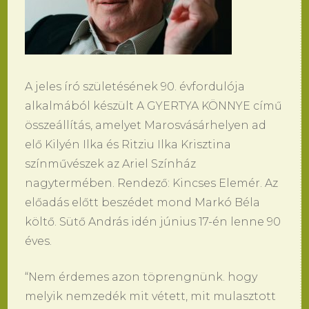
A jeles író születésének 90. évfordulója
alkalmából készült A GYERTYA KÖNNYE című
összeállítás, amelyet Marosvásárhelyen ad
elő Kilyén Ilka és Ritziu Ilka Krisztina
színművészek az Ariel Színház
nagytermében. Rendező: Kincses Elemér. Az
előadás előtt beszédet mond Markó Béla
költő. Sütő András idén június 17-én lenne 90
éves.
“Nem érdemes azon töprengnünk. hogy
melyik nemzedék mit vétett, mit mulasztott