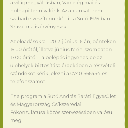
a világmegváltásban, Van elég mai és
holnapi tennivalónk. Az arcunkat nem
szabad elveszítenünk” – írta Sütó 1976-ban.
Szavai ma is érvényesek.
Az előadásokra – 2017. június 16-án, pénteken
19.00 órától, illetve június 17-én, szombaton
17.00 órától – a belépés ingyenes, de az
ülőhelyek biztosítása érdekében a részvételi
szándékot kérik jelezni a 0740-566454-es
telefonszámot.
Ez a program a Sütő András Baráti Egyesület
és Magyarország Csíkszeredai
Főkonzulátusa közös szervezésében valósul
meg.