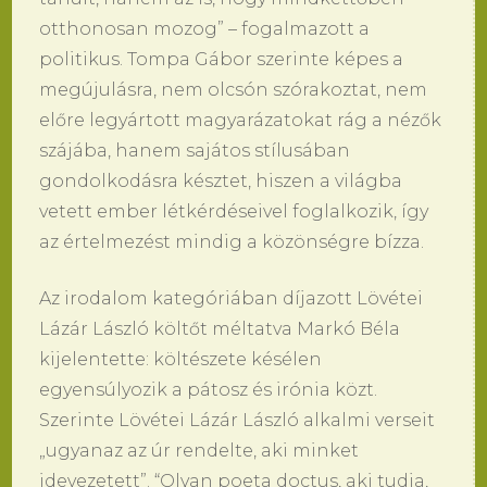
otthonosan mozog” – fogalmazott a
politikus. Tompa Gábor szerinte képes a
megújulásra, nem olcsón szórakoztat, nem
előre legyártott magyarázatokat rág a nézők
szájába, hanem sajátos stílusában
gondolkodásra késztet, hiszen a világba
vetett ember létkérdéseivel foglalkozik, így
az értelmezést mindig a közönségre bízza.
Az irodalom kategóriában díjazott Lövétei
Lázár László költőt méltatva Markó Béla
kijelentette: költészete késélen
egyensúlyozik a pátosz és irónia közt.
Szerinte Lövétei Lázár László alkalmi verseit
„ugyanaz az úr rendelte, aki minket
idevezetett”. “Olyan poeta doctus, aki tudja,