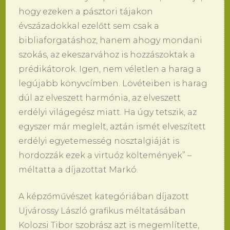
hogy ezeken a pásztori tájakon
évszázadokkal ezelőtt sem csak a
bibliaforgatáshoz, hanem ahogy mondani
szokás, az ekeszarvához is hozzászoktak a
prédikátorok. Igen, nem véletlen a harag a
legújabb könyvcímben. Lövéteiben is harag
dúl az elveszett harmónia, az elveszett
erdélyi világegész miatt. Ha úgy tetszik, az
egyszer már meglelt, aztán ismét elveszített
erdélyi egyetemesség nosztalgiáját is
hordozzák ezek a virtuóz költemények” –
méltatta a díjazottat Markó.
A képzőművészet kategóriában díjazott
Ujvárossy László grafikus méltatásában
Kolozsi Tibor szobrász azt is megemlítette,