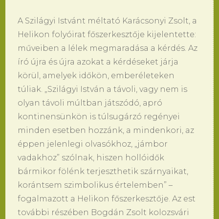
A Szilágyi Istvánt méltató Karácsonyi Zsolt, a
Helikon folyóirat főszerkesztője kijelentette:
műveiben a lélek megmaradása a kérdés. Az
író újra és újra azokat a kérdéseket járja
körül, amelyek időkön, emberéleteken
túliak. „Szilágyi István a távoli, vagy nem is
olyan távoli múltban játszódó, apró
kontinensünkön is túlsugárzó regényei
minden esetben hozzánk, a mindenkori, az
éppen jelenlegi olvasókhoz, „jámbor
vadakhoz” szólnak, hiszen hollóidők
bármikor fölénk terjeszthetik szárnyaikat,
korántsem szimbolikus értelemben” –
fogalmazott a Helikon főszerkesztője. Az est
további részében Bogdán Zsolt kolozsvári