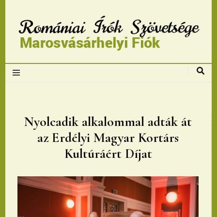
Romániai Írók
Szövetsége,
Marosvásárhelyi
Nyolcadik alkalommal adták át
az Erdélyi Magyar Kortárs
fiok
Kultúráért Díjat