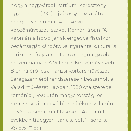
hogy a nagyváradi Partiumi Keresztény
Egyetemen (PKE) Ujvárossy hozta létre a
máig egyetlen magyar nyelvű
képzőművészeti szakot Romániában. “A
képmánia hobbijának engedve, fiatalkori
bezártságát kárpótolva, nyaranta kulturális
turizmust folytatott Európa legnagyobb
múzeumaiban. A Velencei Képzőművészeti
Biennáléról és a Párizsi Kortársművészeti
Seregszemléről rendszeresen beszámolt a
Várad művészeti lapban. 1980 óta szerepel
romániai, 1990 után magyarországi és
nemzetközi grafikai biennálékon, valamint
egyéb szakmai kiállításokon. Az elmúlt
években tíz egyéni tárlata volt” – sorolta
Kolozsi Tibor.