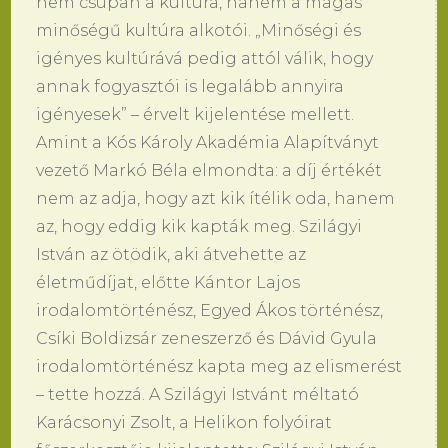
nem csupán a kultúra, hanem a magas
minőségű kultúra alkotói. „Minőségi és
igényes kultúrává pedig attól válik, hogy
annak fogyasztói is legalább annyira
igényesek” – érvelt kijelentése mellett.
Amint a Kós Károly Akadémia Alapítványt
vezető Markó Béla elmondta: a díj értékét
nem az adja, hogy azt kik ítélik oda, hanem
az, hogy eddig kik kapták meg. Szilágyi
István az ötödik, aki átvehette az
életműdíjat, előtte Kántor Lajos
irodalomtörténész, Egyed Ákos történész,
Csíki Boldizsár zeneszerző és Dávid Gyula
irodalomtörténész kapta meg az elismerést
– tette hozzá. A Szilágyi Istvánt méltató
Karácsonyi Zsolt, a Helikon folyóirat