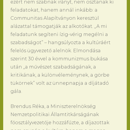
ezért nem szabnak irányt, nem osztanak ki
feladatokat, hanem annál inkább: a
Communitas Alapítványon keresztül
alázattal támogatják az alkotókat. „A mi
feladatunk segíteni ízig-vérig megélni a
szabadságot” – hangsúlyozta a kultúráért
felelős ügyvezető alelnök. Elmondása
szerint 30 évvel a kommunizmus bukása
után „a művészet szabadságának, a
kritikának, a különvéleménynek, a görbe
tükörnek” volt az ünnepnapja a díjátadó
gála.
Brendus Réka, a Miniszterelnökség
Nemzetpolitikai Államtitkárságának
főosztályvezetője hozzáfűzte, a díjazottak