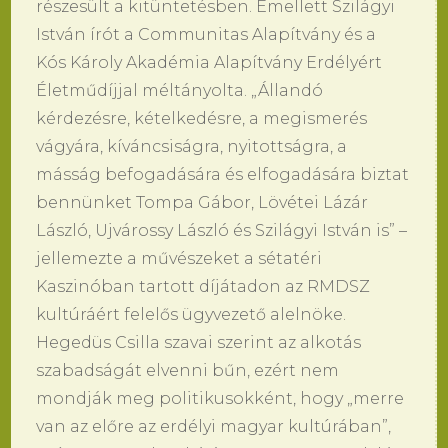
részesült a kitüntetésben. Emellett Szilágyi
István írót a Communitas Alapítvány és a
Kós Károly Akadémia Alapítvány Erdélyért
Életműdíjjal méltányolta. „Állandó
kérdezésre, kételkedésre, a megismerés
vágyára, kíváncsiságra, nyitottságra, a
másság befogadására és elfogadására biztat
bennünket Tompa Gábor, Lövétei Lázár
László, Ujvárossy László és Szilágyi István is” –
jellemezte a művészeket a sétatéri
Kaszinóban tartott díjátadon az RMDSZ
kultúráért felelős ügyvezető alelnöke.
Hegedüs Csilla szavai szerint az alkotás
szabadságát elvenni bűn, ezért nem
mondják meg politikusokként, hogy „merre
van az előre az erdélyi magyar kultúrában”,