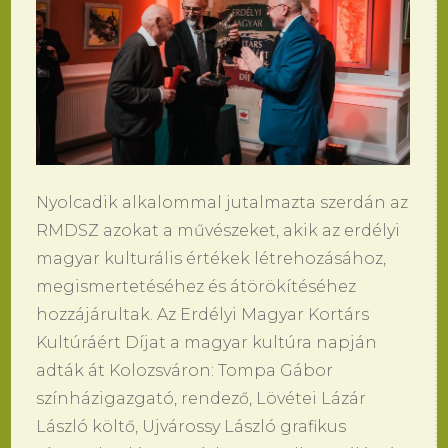
Nyolcadik alkalommal jutalmazta szerdán az
RMDSZ azokat a művészeket, akik az erdélyi
magyar kulturális értékek létrehozásához,
megismertetéséhez és átörökítéséhez
hozzájárultak. Az Erdélyi Magyar Kortárs
Kultúráért Díjat a magyar kultúra napján
adták át Kolozsváron: Tompa Gábor
színházigazgató, rendező, Lövétei Lázár
László költő, Ujvárossy László grafikus