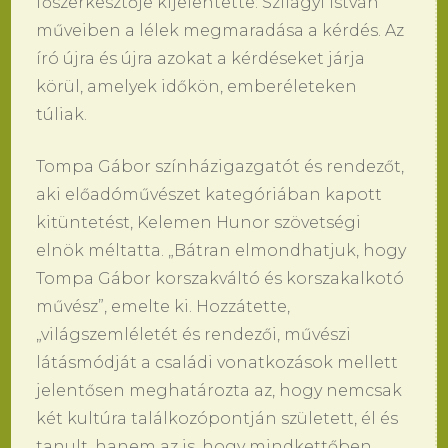
főszerkesztője kijelentette: Szilágyi István
műveiben a lélek megmaradása a kérdés. Az
író újra és újra azokat a kérdéseket járja
körül, amelyek időkön, emberéleteken
túliak.
Tompa Gábor színházigazgatót és rendezőt,
aki előadóművészet kategóriában kapott
kitüntetést, Kelemen Hunor szövetségi
elnök méltatta. „Bátran elmondhatjuk, hogy
Tompa Gábor korszakváltó és korszakalkotó
művész”, emelte ki. Hozzátette,
„világszemléletét és rendezői, művészi
látásmódját a családi vonatkozások mellett
jelentősen meghatározta az, hogy nemcsak
két kultúra találkozópontján született, él és
tanult, hanem az is, hogy mindkettőben