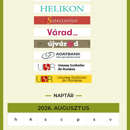
NAPTÁR
2026. AUGUSZTUS
h
K
s
c
p
s
v