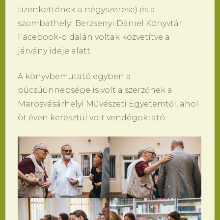
tizenkettőnek a négyszerese) és a
szombathelyi Berzsenyi Dániel Könyvtár
Facebook-oldalán voltak közvetítve a
járvány ideje alatt.
A könyvbemutató egyben a
búcsúünnepsége is volt a szerzőnek a
Marosvásárhelyi Művészeti Egyetemtől, ahol
öt éven keresztül volt vendégoktató.