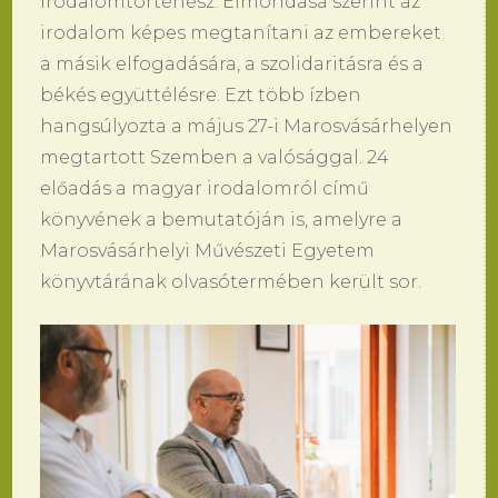
irodalomtörténész. Elmondása szerint az
irodalom képes megtanítani az embereket
a másik elfogadására, a szolidaritásra és a
békés együttélésre. Ezt több ízben
hangsúlyozta a május 27-i Marosvásárhelyen
megtartott Szemben a valósággal. 24
előadás a magyar irodalomról című
könyvének a bemutatóján is, amelyre a
Marosvásárhelyi Művészeti Egyetem
könyvtárának olvasótermében került sor.