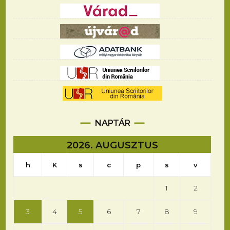
NAPTÁR
2026. AUGUSZTUS
h
K
s
c
p
s
v
1
2
3
4
5
6
7
8
9