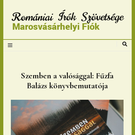
Romániai Írók
Szövetsége,
Marosvásárhelyi
Szemben a valósággal: Fűzfa
Balázs könyvbemutatója
fiok