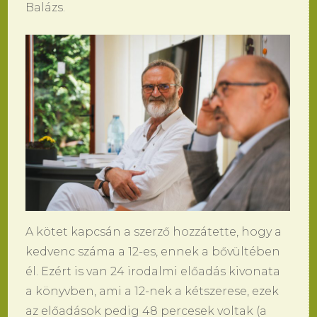
Balázs.
A kötet kapcsán a szerző hozzátette, hogy a
kedvenc száma a 12-es, ennek a bővültében
él. Ezért is van 24 irodalmi előadás kivonata
a könyvben, ami a 12-nek a kétszerese, ezek
az előadások pedig 48 percesek voltak (a