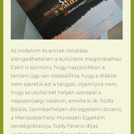
Az irodalom és annak oktatása
elengedhetetlen a kultúránk megőrzéséhez.
Ezért is szomorú, hogy napjainkban a
tanterv úgy van összeállítva, hogy a diákok
nem szeretik ezt a tárgyat, olyannyira nem,
hogy az utolsó két helyen szerepel a
népszerűségi listákon, emelte ki dr. Fűzfa
Balázs, Szombathelyen élő egyetemi docens,
a Marosvásárhelyi Művészeti Egyetem
vendégoktatója, Toldy Ferenc-díjas