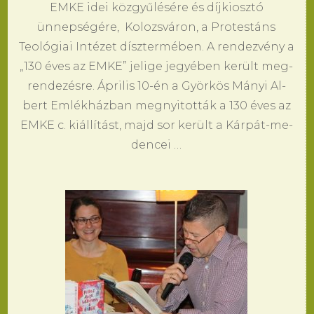
EMKE idei közgyűlésére és díjki­osztó
ünnepségére, Ko­lozsváron, a Pro­testáns
Teológiai Intézet dísztermében. A ren­dezvény a
„130 éves az EMKE” jel­ige jegyében került meg­
ren­dezésre. Ápri­lis 10-én a Györkös Mányi Al­
bert Emlékházban meg­nyi­tották a 130 éves az
EMKE c. kiállítást, majd sor került a Kárpát-me­
den­cei …