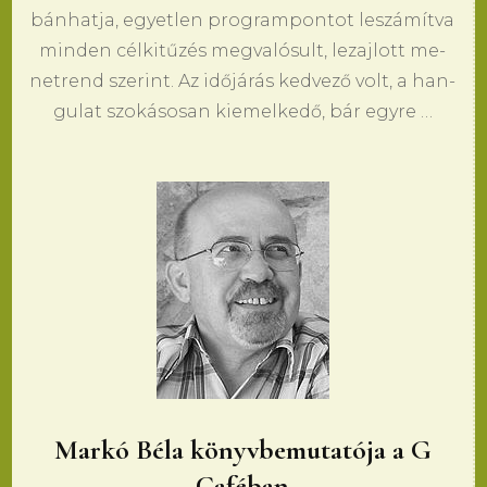
bánhat­ja, egyet­len prog­ram­pon­tot leszámítva
min­den célkitűzés meg­valósult, le­zaj­lott me­
net­rend sze­rint. Az időjárás ked­vező volt, a han­
gu­lat szokáso­san ki­emel­kedő, bár egy­re …
Markó Béla könyvbemutatója a G
Caféban