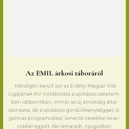
Az EMIL árkosi táboráról
Hétvégén került sor az Erdélyi Ma­gyar Írók
Ligájának XIV. írótáborára a szokásos szep­tem­
be­ri időpont­ban, immár az új elnökség által
szer­vez­ve, de a szokásos gördüléke­nységgel, iz­
gal­mas prog­ra­mok­kal, is­merős ne­vek­kel és ar­
cok­kal együtt. Aki le­ma­radt, nyu­god­tan