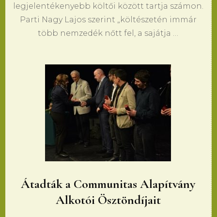
legjelentékenyebb költői között tartja számon.
Parti Nagy Lajos szerint „költészetén immár
több nemzedék nőtt fel, a sajátja …
Átadták a Communitas Alapítvány
Alkotói Ösztöndíjait