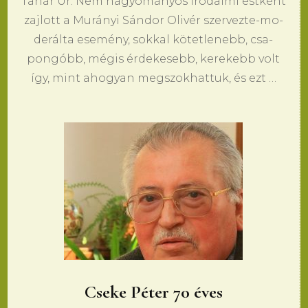
Tanár Úr. Nem ha­gyományos iro­dal­mi estként
zaj­lott a Murányi Sándor Olivér szer­vez­te-mo­
derálta esemény, sok­kal kötet­le­nebb, csa­
pongóbb, mégis érde­ke­sebb, ke­re­kebb volt
így, mint aho­gyan meg­szok­hat­tuk, és ezt …
Cseke Péter 70 éves