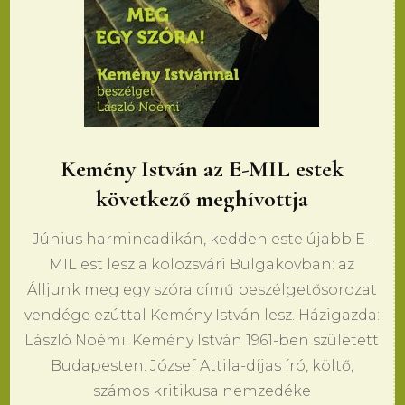
Kemény István az E-MIL estek
következő meghívottja
Június harmincadikán, kedden este újabb E-
MIL est lesz a kolozsvári Bulgakovban: az
Álljunk meg egy szóra című beszélgetősorozat
vendége ezúttal Kemény István lesz. Házigazda:
László Noémi. Kemény István 1961-ben született
Budapesten. József Attila-díjas író, költő,
számos kritikusa nemzedéke