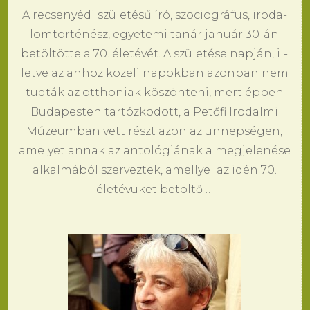
A re­csenyédi születésű író, szo­ciográfus, iro­da­
lomtörténész, egye­te­mi tanár január 30-án
betöltötte a 70. életévét. A születése napján, il­
let­ve az ah­hoz közeli na­pok­ban azon­ban nem
tudták az ott­ho­ni­ak köszönte­ni, mert éppen
Bu­da­pes­ten tartózko­dott, a Petőfi Iro­dal­mi
Múze­um­ban vett részt azon az ünnepségen,
ame­lyet an­nak az an­tológiának a meg­je­lenése
al­kalmából szer­vez­tek, amellyel az idén 70.
életévüket betöltő …