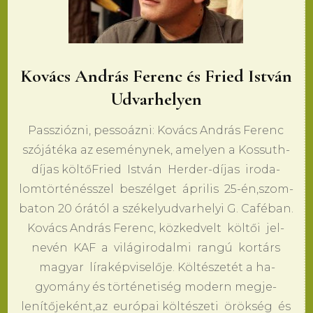
Kovács András Ferenc és Fried István
Udvarhelyen
Passziózni, pes­soázni: Kovács András Fe­renc
szójátéka az esemény­nek, ame­lyen a Kos­suth-
díjas költőFried István Her­der-díjas iro­da­
lomtörténésszel beszélget ápri­lis 25-én,szom­
ba­ton 20 órától a székely­ud­var­he­lyi G. Caféban.
Kovács András Fe­renc, közked­velt költői jel­
nevén KAF a világiro­dal­mi rangú kortárs
ma­gyar líraképvi­selője. Költészetét a ha­
gyomány és történe­tiség mo­dern meg­je­
lenítőjeként,az európai költésze­ti örökség és