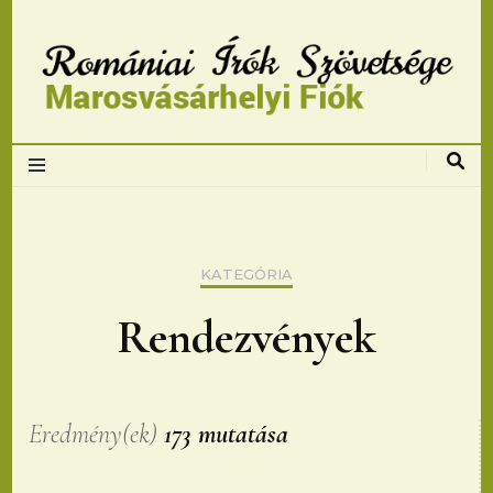
Romániai Írók
Szövetsége,
Marosvásárhelyi
KATEGÓRIA
fiok
Rendezvények
Eredmény(ek)
173 mutatása