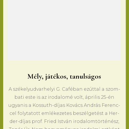
Mély, játékos, tanulságos
A székely­ud­var­he­lyi G. Caféban ezúttal a szom­
ba­ti este is az iro­da­lomé volt, ápri­lis 25-én
ugyan­is a Kos­suth-díjas Kovács András Fe­renc­
cel foly­ta­tott emléke­ze­tes beszélgetést a Her­
der-díjas prof. Fried István iro­da­lomtörténész,