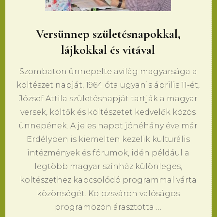
Versünnep születésnapokkal,
lájkokkal és vitával
Szombaton ünnepelte avilág magyarsága a
költészet napját, 1964 óta ugyanis április 11-ét,
József Attila születésnapját tartják a magyar
versek, költők és költészetet kedvelők közös
ünnepének. A jeles napot jónéhány éve már
Erdélyben is kiemelten kezelik kulturális
intézmények és fórumok, idén például a
legtöbb magyar színház különleges,
költészethez kapcsolódó programmal várta
közönségét. Kolozsváron valóságos
programözön árasztotta …