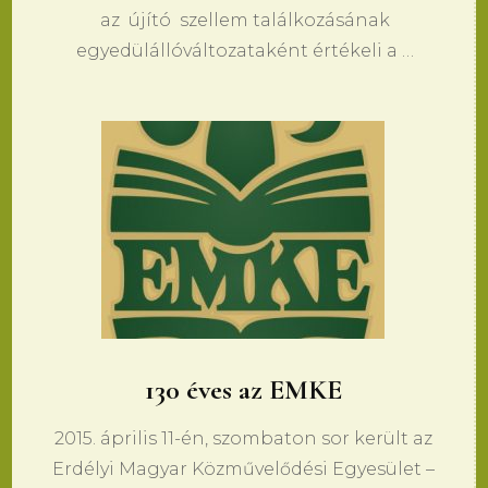
az újító szel­lem találkozásának
egyedülállóválto­za­taként értékeli a …
130 éves az EMKE
2015. ápri­lis 11-én, szom­ba­ton sor került az
Erdélyi Ma­gyar Közművelődési Egyesület –