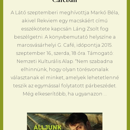
A Látó szeptemberi meghívottja Markó Béla,
akivel Rekviem egy macskáért című
esszékötete kapcsán Láng Zsolt fog
beszélgetni. A könyvbemutató helyszíne a
marosvásárhelyi G. Café, időpontja 2015.
szeptember 16., szerda, 18 óra. Támogató:
Nemzeti Kulturális Alap. “Nem szabadna
elhinnünk, hogy olyan törésvonalak
választanak el minket, amelyek lehetetlenné
teszik az egymással folytatott párbeszédet.
Még elkeserítőbb, ha ugyanazon …