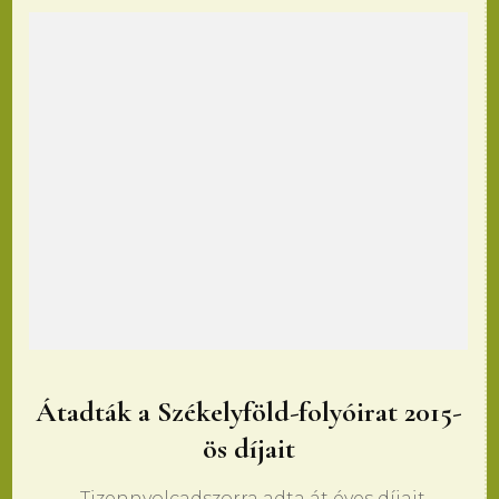
Átadták a Székelyföld-folyóirat 2015-
ös díjait
Tizennyolcadszorra adta át éves díjait